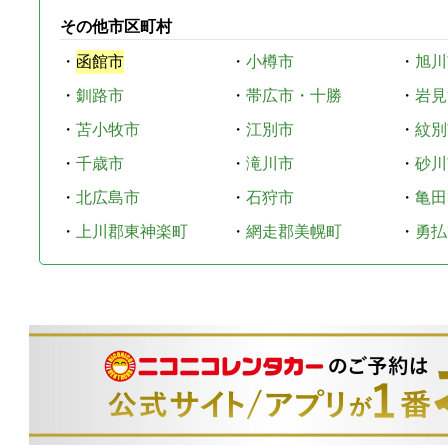
その他市区町村
・
函館市
・
小樽市
・
旭川
・
釧路市
・
帯広市・十勝
・
岩見
・
苫小牧市
・
江別市
・
紋別
・
千歳市
・
滝川市
・
砂川
・
北広島市
・
石狩市
・
亀田
・
上川郡東神楽町
・
網走郡美幌町
・
勇払