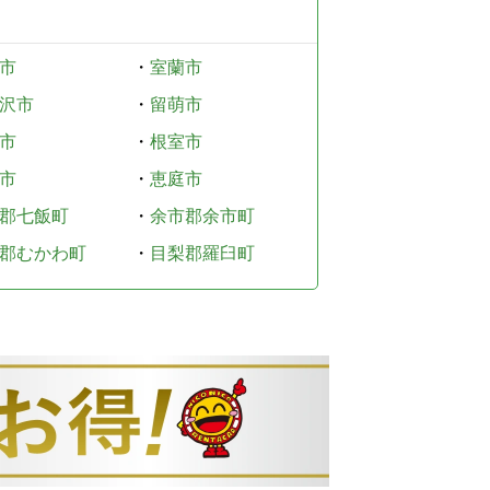
市
・
室蘭市
沢市
・
留萌市
市
・
根室市
市
・
恵庭市
郡七飯町
・
余市郡余市町
郡むかわ町
・
目梨郡羅臼町