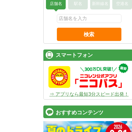
店舗名
駅名
新幹線名
空港名
検索
スマートフォン
⇒ アプリなら最短3分スピード出発！
おすすめコンテンツ