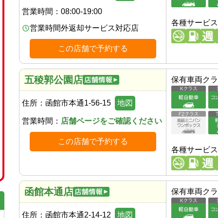
営業時間：
08:00-19:00
各種サービス
営業時間外返却サービス対応店
この店舗で予約する
五稜郭公園店
保有車両クラ
住所：
函館市本通1-56-15
地図
営業時間：
店舗ページをご確認ください
この店舗で予約する
各種サービス
函館本通店
保有車両クラ
住所：
函館市本通2-14-12
地図