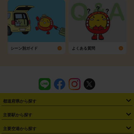
シーン別ガイド
よくある質問
都道府県から探す
・
北海道
・
青森県
・
岩手県
・
宮城県
・
秋田県
・
山形県
主要駅から探す
・
福島県
・
東京都
・
神奈川県
・
埼玉県
・
千葉県
・
茨城県
・
札幌駅
・
仙台駅
・
新宿駅
・
池袋駅
・
渋谷駅
・
東京駅
主要空港から探す
・
栃木県
・
群馬県
・
山梨県
・
愛知県
・
静岡県
・
岐阜県