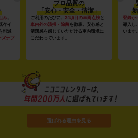
プロ品質の
〜
「安心・安全・清潔」
新
組み
。
ご利用のたびに、
24項目の車両点検
と
登録か
既存イ
車内外の清掃・除菌
を徹底。安心感と
導入し
を削減
清潔感を感じていただける車内環境に
います
ーズナブ
こだわっています。
選ばれる理由を見る