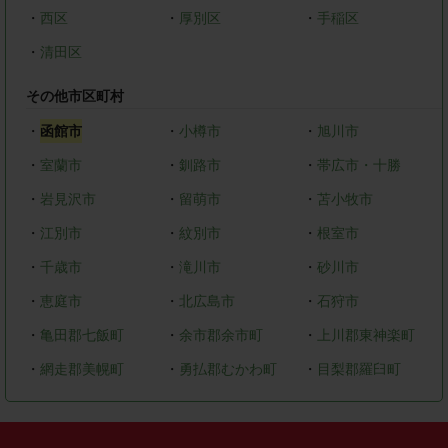
・
西区
・
厚別区
・
手稲区
・
清田区
その他市区町村
・
函館市
・
小樽市
・
旭川市
・
室蘭市
・
釧路市
・
帯広市・十勝
・
岩見沢市
・
留萌市
・
苫小牧市
・
江別市
・
紋別市
・
根室市
・
千歳市
・
滝川市
・
砂川市
・
恵庭市
・
北広島市
・
石狩市
・
亀田郡七飯町
・
余市郡余市町
・
上川郡東神楽町
・
網走郡美幌町
・
勇払郡むかわ町
・
目梨郡羅臼町