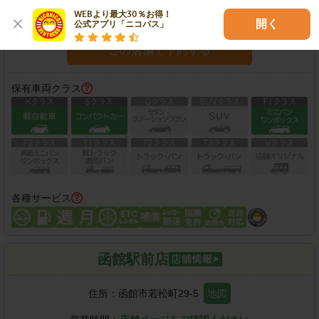
WEBより最大30％お得！

営業時間：
店舗ページをご確認ください
開く
公式アプリ「ニコパス」
この店舗で予約する
保有車両クラス
各種サービス
函館駅前店
住所：
函館市若松町29-5
地図