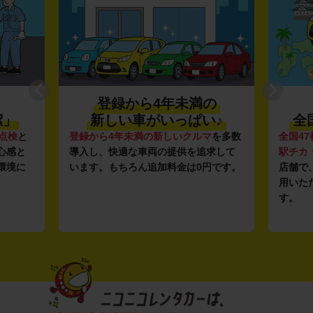
登録から4年未満の
潔」
新しい車がいっぱい♪
全
点検
と
登録から4年未満の新しいクルマ
を多数
全国47
心感と
導入し、快適な車両の提供を追求して
駅チカ
環境に
います。もちろん追加料金は0円です。
店舗で
用いた
す。