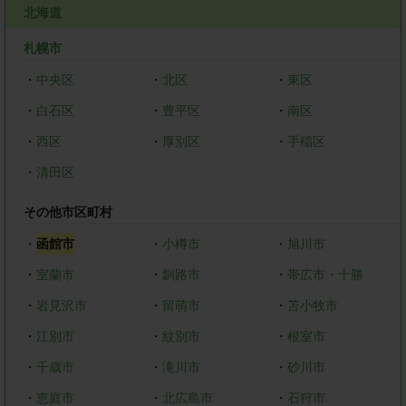
北海道
札幌市
・
中央区
・
北区
・
東区
・
白石区
・
豊平区
・
南区
・
西区
・
厚別区
・
手稲区
・
清田区
その他市区町村
・
函館市
・
小樽市
・
旭川市
・
室蘭市
・
釧路市
・
帯広市・十勝
・
岩見沢市
・
留萌市
・
苫小牧市
・
江別市
・
紋別市
・
根室市
・
千歳市
・
滝川市
・
砂川市
・
恵庭市
・
北広島市
・
石狩市