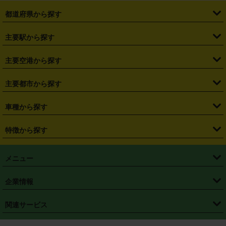
都道府県から探す
・
北海道
・
青森県
・
岩手県
・
宮城県
・
秋田県
・
山形県
主要駅から探す
・
福島県
・
東京都
・
神奈川県
・
埼玉県
・
千葉県
・
茨城県
・
札幌駅
・
仙台駅
・
新宿駅
・
池袋駅
・
渋谷駅
・
東京駅
主要空港から探す
・
栃木県
・
群馬県
・
山梨県
・
愛知県
・
静岡県
・
岐阜県
・
横浜駅
・
川崎駅
・
大宮駅
・
西船橋駅
・
柏駅
・
名古屋駅
・
新千歳空港
・
仙台空港
主要都市から探す
・
長野県
・
新潟県
・
富山県
・
石川県
・
福井県
・
大阪府
・
大阪駅
・
難波駅
・
三宮駅
・
京都駅
・
広島駅
・
博多駅
・
成田空港
・
羽田空港
・
兵庫県
・
京都府
・
滋賀県
・
和歌山県
・
奈良県
・
三重県
・
札幌市
・
仙台市
車種から探す
・
熊本駅
・
那覇空港駅
・
中部国際空港セントレア
・
関西国際空港
・
鳥取県
・
島根県
・
岡山県
・
広島県
・
山口県
・
徳島県
・
千葉市
・
さいたま市
・
軽自動車
・
コンパクトカー
・
ステーションワゴン・セダン
特徴から探す
・
大阪国際空港（伊丹空港）
・
神戸空港
・
香川県
・
愛媛県
・
高知県
・
福岡県
・
佐賀県
・
長崎県
・
横浜市
・
川崎市
・
ミニバン・ワンボックス
・
高級ミニバン・ワンボックス
・
SUV
・
岡山空港
・
徳島空港
・
ハイブリッド
・
宅配レンタカー
・
ETCカードレンタル
・
熊本県
・
大分県
・
宮崎県
・
鹿児島県
・
沖縄県
・
相模原市
・
新潟市
メニュー
・
軽トラック・商用バン
・
福岡空港
・
鹿児島空港
・
長期レンタル
・
深夜時間帯レンタル
・
免責補償プラス
・
静岡市
・
浜松市
・
・
トラック・バン
トップページ
・
はじめての方へ
・
ご利用案内
(タウンエースバン、ライトエースバン等)
企業情報
・
那覇空港
・
パーフェクト補償
・
スタッドレスタイヤ
・
直前予約
・
名古屋市
・
京都市
・
・
トラック・バン
ベストレート保証
・
予約から返却まで
・
・
店舗オリジナル
利用シーン別ガイ
(ハイエースバン・キャラバン等)
・
・
ニコパス(アプリ)
会社概要
・
ニュース
・
国際運転免許証
・
フランチャイズ募集
・
営業時間外返却サービス
・
個人情報保護
関連サービス
・
大阪市
・
堺市
ド
・
・
レッカー搬送サービス
カスタマーハラスメントに対する基本方針
・
神戸市
・
岡山市
・
・
車種・料金
カーリースなら「定額ニコノリパック」
・
店舗を探す
・
キャンペーン