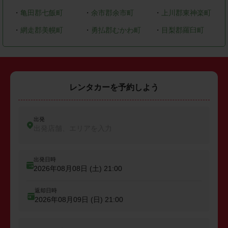
・
亀田郡七飯町
・
余市郡余市町
・
上川郡東神楽町
・
網走郡美幌町
・
勇払郡むかわ町
・
目梨郡羅臼町
レンタカーを予約しよう
出発
出発店舗、エリアを入力
出発日時
2026年08月08日 (土)
21:00
返却日時
2026年08月09日 (日)
21:00