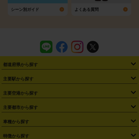
シーン別ガイド
よくある質問
都道府県から探す
・
北海道
・
青森県
・
岩手県
・
宮城県
・
秋田県
・
山形県
主要駅から探す
・
福島県
・
東京都
・
神奈川県
・
埼玉県
・
千葉県
・
茨城県
・
札幌駅
・
仙台駅
・
新宿駅
・
池袋駅
・
渋谷駅
・
東京駅
主要空港から探す
・
栃木県
・
群馬県
・
山梨県
・
愛知県
・
静岡県
・
岐阜県
・
横浜駅
・
川崎駅
・
大宮駅
・
西船橋駅
・
柏駅
・
名古屋駅
・
新千歳空港
・
仙台空港
主要都市から探す
・
長野県
・
新潟県
・
富山県
・
石川県
・
福井県
・
大阪府
・
大阪駅
・
難波駅
・
三宮駅
・
京都駅
・
広島駅
・
博多駅
・
成田空港
・
羽田空港
・
兵庫県
・
京都府
・
滋賀県
・
和歌山県
・
奈良県
・
三重県
・
札幌市
・
仙台市
車種から探す
・
熊本駅
・
那覇空港駅
・
中部国際空港セントレア
・
関西国際空港
・
鳥取県
・
島根県
・
岡山県
・
広島県
・
山口県
・
徳島県
・
千葉市
・
さいたま市
・
軽自動車
・
コンパクトカー
・
ステーションワゴン・セダン
特徴から探す
・
大阪国際空港（伊丹空港）
・
神戸空港
・
香川県
・
愛媛県
・
高知県
・
福岡県
・
佐賀県
・
長崎県