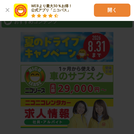
⇒ アプリなら最短3分スピード出発！
WEBより最大30％お得！

開く
公式アプリ「ニコパス」
おすすめコンテンツ