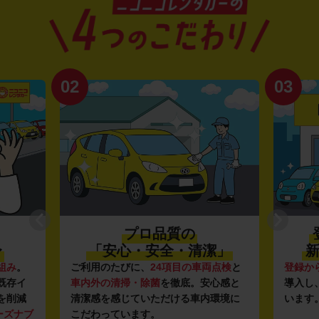
02
03
プロ品質の
〜
「安心・安全・清潔」
新
組み
。
ご利用のたびに、
24項目の車両点検
と
登録か
既存イ
車内外の清掃・除菌
を徹底。安心感と
導入し
を削減
清潔感を感じていただける車内環境に
います
ーズナブ
こだわっています。