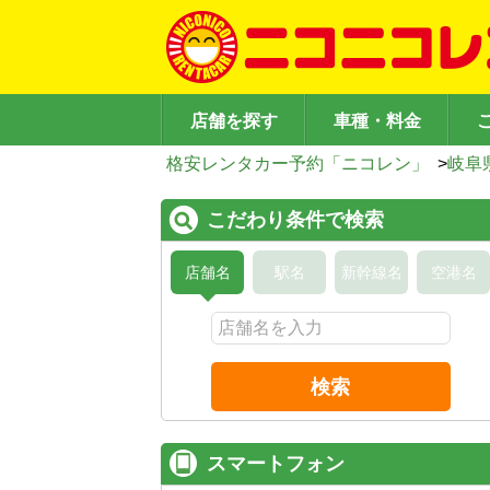
店舗を探す
車種・料金
格安レンタカー予約「ニコレン」
>
岐阜
こだわり条件で検索
店舗名
駅名
新幹線名
空港名
検索
スマートフォン