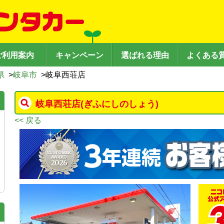
ご利用案内
キャンペーン
選ばれる理由
よくある
県
>
岐阜市
>
岐阜西荘店
岐阜西荘店
(ぎふにしのしょう)
<< 戻る