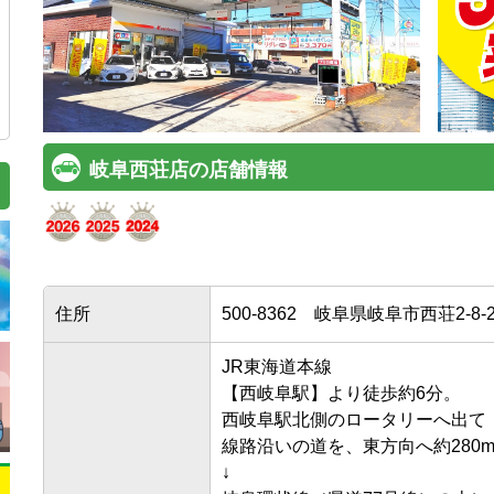
岐阜西荘店の店舗情報
住所
500-8362
岐阜県岐阜市西荘2-8-
JR東海道本線

【西岐阜駅】より徒歩約6分。

西岐阜駅北側のロータリーへ出て

線路沿いの道を、東方向へ約280m直
↓
