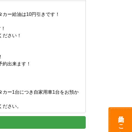
カー給油は10円引きです！

！

ださい！



約出来ます！

タカー1台につき自家用車1台をお預か
予約はこちら