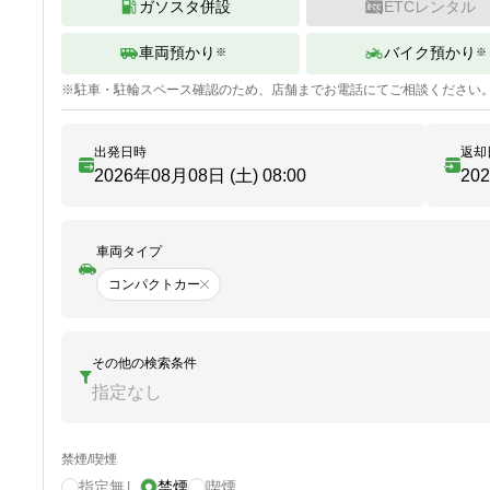
ガソスタ併設
ETCレンタル
車両預かり
バイク預かり
※
※
※
駐車・駐輪
スペース確認のため、店舗までお電話にてご相談ください
出発日時
返却
2026年08月08日 (土)
08:00
20
車両タイプ
コンパクトカー
その他の検索条件
指定なし
禁煙/喫煙
指定無し
禁煙
喫煙