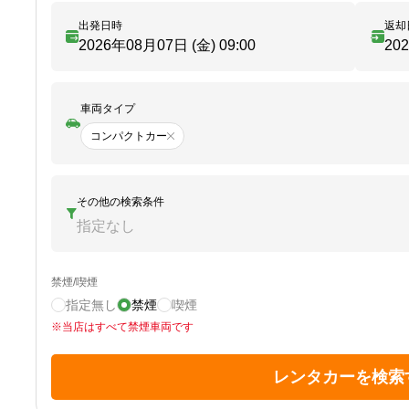
出発日時
返却
2026年08月07日 (金)
09:00
20
車両タイプ
コンパクトカー
その他の検索条件
指定なし
禁煙/喫煙
指定無し
禁煙
喫煙
※
当店はすべて禁煙車両です
レンタカーを検索