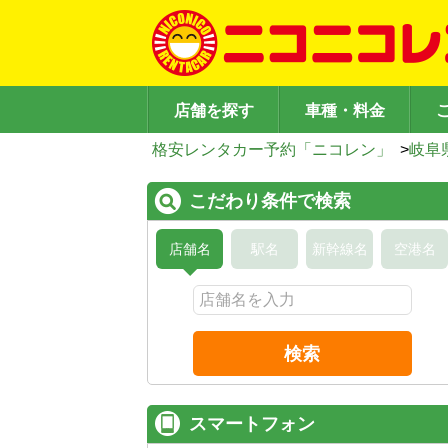
店舗を探す
車種・料金
格安レンタカー予約「ニコレン」
>
岐阜
こだわり条件で検索
店舗名
駅名
新幹線名
空港名
検索
スマートフォン