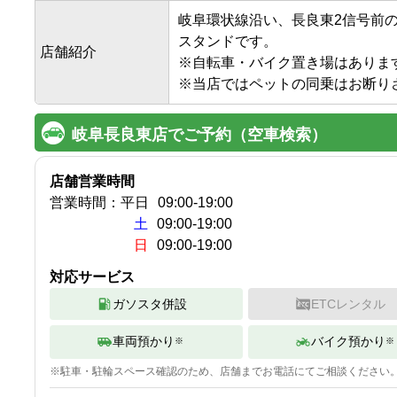
岐阜環状線沿い、長良東2信号前
スタンドです。

店舗紹介
※自転車・バイク置き場はあります
※当店ではペットの同乗はお断り
岐阜長良東店でご予約（空車検索）
店舗営業時間
営業時間：
平日
09:00
-
19:00
土
09:00-19:00
日
09:00-19:00
対応サービス
ガソスタ併設
ETCレンタル
車両預かり
バイク預かり
※
※
※
駐車・駐輪
スペース確認のため、店舗までお電話にてご相談ください