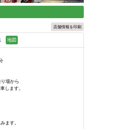
店舗情報を印刷
1
地図


り場から

します。



ます。
