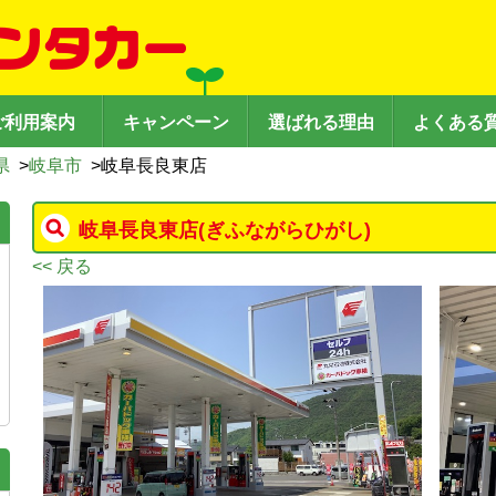
ご利用案内
キャンペーン
選ばれる理由
よくある
県
>
岐阜市
>
岐阜長良東店
岐阜長良東店
(ぎふながらひがし)
<< 戻る