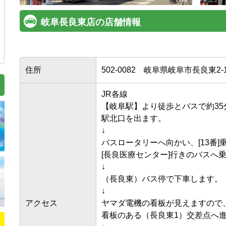
岐阜長良東店の店舗情報
住所
502-0082
岐阜県岐阜市長良東2-
JR各線

【岐阜駅】より徒歩とバスで約35分
駅北口を出ます。

↓

バスロータリーへ向かい、[13番]乗
[長良医療センター]行きのバスへ乗車
↓

（長良東）バス停で下車します。

↓

アクセス
ヤマダ電機の看板が見えますので、
看板のある（長良東1）交差点へ進み