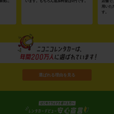
環境に
います。もちろん追加料金は0円です。
店舗で
用いた
す。
選ばれる理由を見る