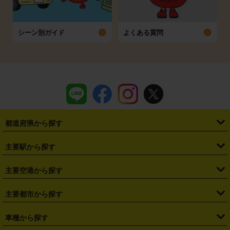
シーン別ガイド
よくある質問
都道府県から探す
・
北海道
・
青森県
・
岩手県
・
宮城県
・
秋田県
・
山形県
主要駅から探す
・
福島県
・
東京都
・
神奈川県
・
埼玉県
・
千葉県
・
茨城県
・
札幌駅
・
仙台駅
・
新宿駅
・
池袋駅
・
渋谷駅
・
東京駅
主要空港から探す
・
栃木県
・
群馬県
・
山梨県
・
愛知県
・
静岡県
・
岐阜県
・
横浜駅
・
川崎駅
・
大宮駅
・
西船橋駅
・
柏駅
・
名古屋駅
・
新千歳空港
・
仙台空港
主要都市から探す
・
長野県
・
新潟県
・
富山県
・
石川県
・
福井県
・
大阪府
・
大阪駅
・
難波駅
・
三宮駅
・
京都駅
・
広島駅
・
博多駅
・
成田空港
・
羽田空港
・
兵庫県
・
京都府
・
滋賀県
・
和歌山県
・
奈良県
・
三重県
・
札幌市
・
仙台市
車種から探す
・
熊本駅
・
那覇空港駅
・
中部国際空港セントレア
・
関西国際空港
・
鳥取県
・
島根県
・
岡山県
・
広島県
・
山口県
・
徳島県