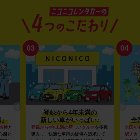
03
04
登録から4年未満の
潔」
新しい車がいっぱい♪
全
点検
と
登録から4年未満の新しいクルマ
を多数
全国47
心感と
導入し、快適な車両の提供を追求して
駅チカ