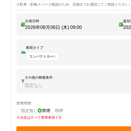
※
駐車・駐輪
スペース確認のため、店舗までお電話にてご相談ください
出発日時
返却
2026年08月06日 (木)
09:00
20
車両タイプ
コンパクトカー
その他の検索条件
指定なし
禁煙/喫煙
指定無し
禁煙
喫煙
※
当店はすべて禁煙車両です