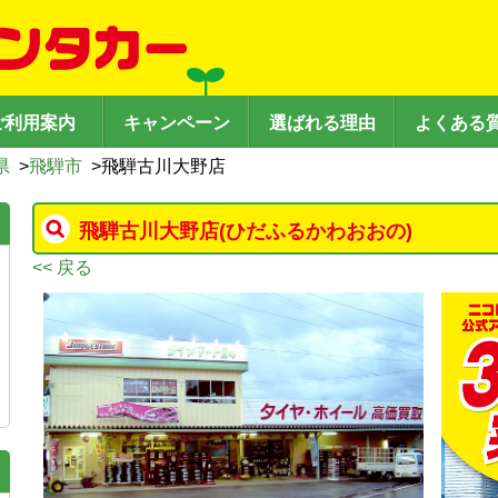
ご利用案内
キャンペーン
選ばれる理由
よくある
県
>
飛騨市
>
飛騨古川大野店
飛騨古川大野店
(ひだふるかわおおの)
<< 戻る