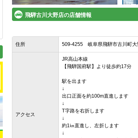
飛騨古川大野店の店舗情報
住所
509-4255
岐阜県飛騨市古川町大野
JR高山本線

【飛騨国府駅】より徒歩約17分

駅を出ます

↓

出口正面を約100m直進します

↓

T字路を右折します

アクセス
↓

約1㎞直進し、左折します

↓
