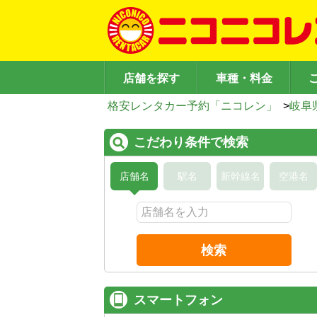
店舗を探す
車種・料金
格安レンタカー予約「ニコレン」
>
岐阜
こだわり条件で検索
店舗名
駅名
新幹線名
空港名
検索
スマートフォン