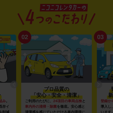
02
03
プロ品質の
〜
「安心・安全・清潔」
新
組み
。
ご利用のたびに、
24項目の車両点検
と
登録か
既存イ
車内外の清掃・除菌
を徹底。安心感と
導入し
を削減
清潔感を感じていただける車内環境に
います