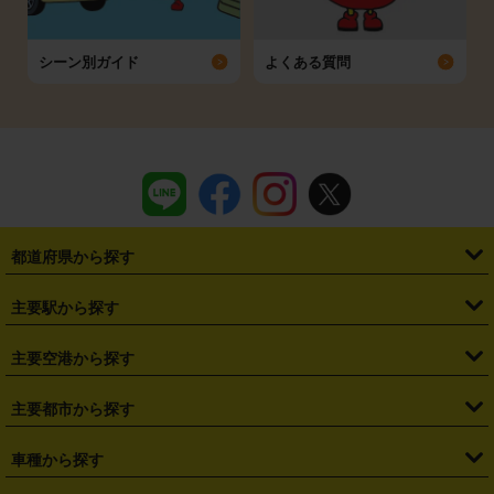
シーン別ガイド
よくある質問
都道府県から探す
・
北海道
・
青森県
・
岩手県
・
宮城県
・
秋田県
・
山形県
主要駅から探す
・
福島県
・
東京都
・
神奈川県
・
埼玉県
・
千葉県
・
茨城県
・
札幌駅
・
仙台駅
・
新宿駅
・
池袋駅
・
渋谷駅
・
東京駅
主要空港から探す
・
栃木県
・
群馬県
・
山梨県
・
愛知県
・
静岡県
・
岐阜県
・
横浜駅
・
川崎駅
・
大宮駅
・
西船橋駅
・
柏駅
・
名古屋駅
・
新千歳空港
・
仙台空港
主要都市から探す
・
長野県
・
新潟県
・
富山県
・
石川県
・
福井県
・
大阪府
・
大阪駅
・
難波駅
・
三宮駅
・
京都駅
・
広島駅
・
博多駅
・
成田空港
・
羽田空港
・
兵庫県
・
京都府
・
滋賀県
・
和歌山県
・
奈良県
・
三重県
・
札幌市
・
仙台市
車種から探す
・
熊本駅
・
那覇空港駅
・
中部国際空港セントレア
・
関西国際空港
・
鳥取県
・
島根県
・
岡山県
・
広島県
・
山口県
・
徳島県
・
千葉市
・
さいたま市