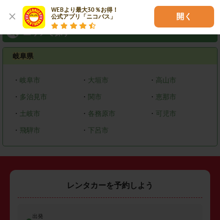
WEBより最大30％お得！

開く
公式アプリ「ニコパス」
エリアで探す
岐阜県
・
岐阜市
・
大垣市
・
高山市
・
多治見市
・
関市
・
恵那市
・
土岐市
・
各務原市
・
可児市
・
飛騨市
・
下呂市
レンタカーを予約しよう
出発