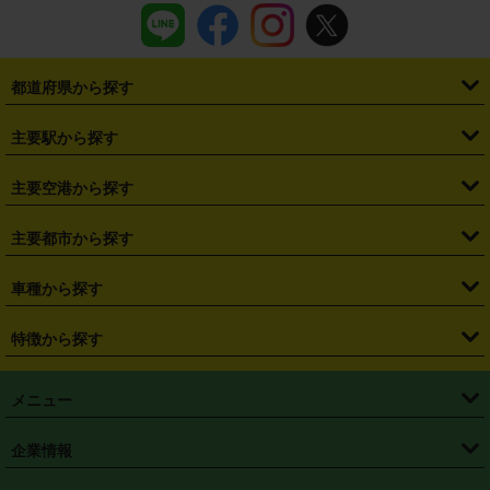
都道府県から探す
・
北海道
・
青森県
・
岩手県
・
宮城県
・
秋田県
・
山形県
主要駅から探す
・
福島県
・
東京都
・
神奈川県
・
埼玉県
・
千葉県
・
茨城県
・
札幌駅
・
仙台駅
・
新宿駅
・
池袋駅
・
渋谷駅
・
東京駅
主要空港から探す
・
栃木県
・
群馬県
・
山梨県
・
愛知県
・
静岡県
・
岐阜県
・
横浜駅
・
川崎駅
・
大宮駅
・
西船橋駅
・
柏駅
・
名古屋駅
・
新千歳空港
・
仙台空港
主要都市から探す
・
長野県
・
新潟県
・
富山県
・
石川県
・
福井県
・
大阪府
・
大阪駅
・
難波駅
・
三宮駅
・
京都駅
・
広島駅
・
博多駅
・
成田空港
・
羽田空港
・
兵庫県
・
京都府
・
滋賀県
・
和歌山県
・
奈良県
・
三重県
・
札幌市
・
仙台市
車種から探す
・
熊本駅
・
那覇空港駅
・
中部国際空港セントレア
・
関西国際空港
・
鳥取県
・
島根県
・
岡山県
・
広島県
・
山口県
・
徳島県
・
千葉市
・
さいたま市
・
軽自動車
・
コンパクトカー
・
ステーションワゴン・セダン
特徴から探す
・
大阪国際空港（伊丹空港）
・
神戸空港
・
香川県
・
愛媛県
・
高知県
・
福岡県
・
佐賀県
・
長崎県
・
横浜市
・
川崎市
・
ミニバン・ワンボックス
・
高級ミニバン・ワンボックス
・
SUV
・
岡山空港
・
徳島空港
・
ハイブリッド
・
宅配レンタカー
・
ETCカードレンタル
・
熊本県
・
大分県
・
宮崎県
・
鹿児島県
・
沖縄県
・
相模原市
・
新潟市
メニュー
・
軽トラック・商用バン
・
福岡空港
・
鹿児島空港
・
長期レンタル
・
深夜時間帯レンタル
・
免責補償プラス
・
静岡市
・
浜松市
・
・
トラック・バン
トップページ
・
はじめての方へ
・
ご利用案内
(タウンエースバン、ライトエースバン等)
企業情報
・
那覇空港
・
パーフェクト補償
・
スタッドレスタイヤ
・
直前予約
・
名古屋市
・
京都市
・
・
トラック・バン
ベストレート保証
・
予約から返却まで
・
・
店舗オリジナル
利用シーン別ガイ
(ハイエースバン・キャラバン等)