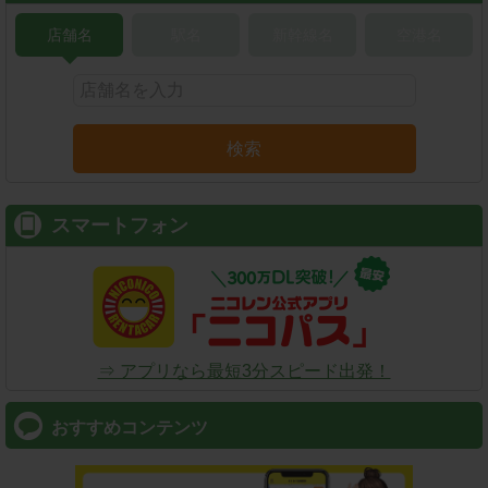
店舗名
駅名
新幹線名
空港名
検索
スマートフォン
⇒ アプリなら最短3分スピード出発！
おすすめコンテンツ