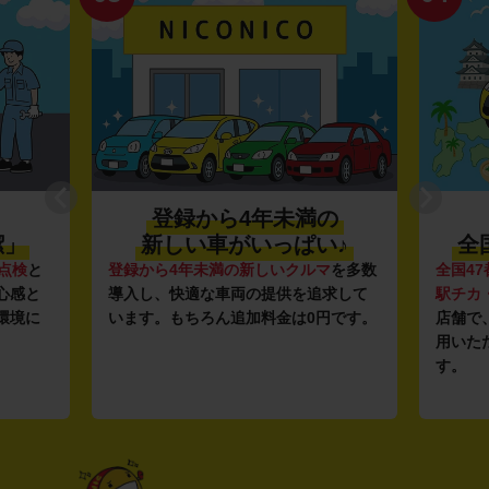
登録から4年未満の
潔」
新しい車がいっぱい♪
全
点検
と
登録から4年未満の新しいクルマ
を多数
全国47
心感と
導入し、快適な車両の提供を追求して
駅チカ
環境に
います。もちろん追加料金は0円です。
店舗で
用いた
す。