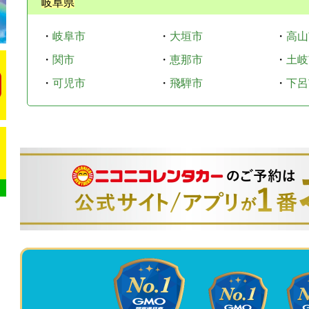
岐阜県
・
岐阜市
・
大垣市
・
高山
・
関市
・
恵那市
・
土岐
・
可児市
・
飛騨市
・
下呂