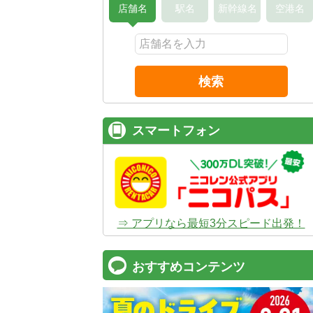
店舗名
駅名
新幹線名
空港名
検索
スマートフォン
⇒ アプリなら最短3分スピード出発！
おすすめコンテンツ