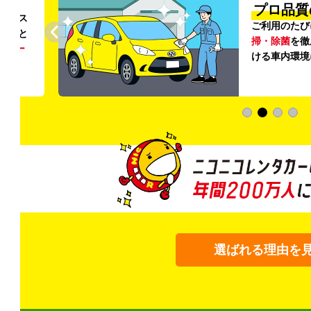
円〜
プロ品質
リンス
ご利用のたび
ること
掃・除菌
を徹
う
リー
ける車内環境
選ばれる理由を