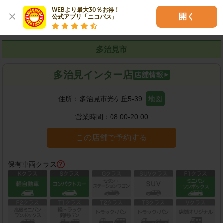
各種サービス
WEBより最大30％お得！

開く
公式アプリ「ニコパス」
多治見市
多治見インター店
住所：
多治見市光ケ丘5-39
地図
営業時間：
08:00-20:00
この店舗で予約する
保有車両クラス