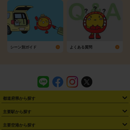
シーン別ガイド
よくある質問
都道府県から探す
・
北海道
・
青森県
・
岩手県
・
宮城県
・
秋田県
・
山形県
主要駅から探す
・
福島県
・
東京都
・
神奈川県
・
埼玉県
・
千葉県
・
茨城県
・
札幌駅
・
仙台駅
・
新宿駅
・
池袋駅
・
渋谷駅
・
東京駅
主要空港から探す
・
栃木県
・
群馬県
・
山梨県
・
愛知県
・
静岡県
・
岐阜県