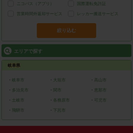
ニコパス（アプリ）
国際運転免許証
営業時間外返却サービス
レッカー搬送サービス
絞り込む
エリアで探す
岐阜県
・
岐阜市
・
大垣市
・
高山市
・
多治見市
・
関市
・
恵那市
・
土岐市
・
各務原市
・
可児市
・
飛騨市
・
下呂市