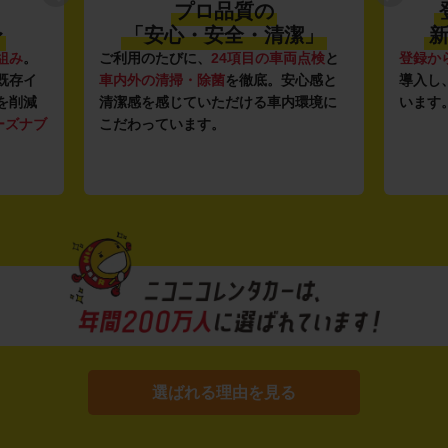
プロ品質の
〜
「安心・安全・清潔」
新
組み
。
ご利用のたびに、
24項目の車両点検
と
登録か
既存イ
車内外の清掃・除菌
を徹底。安心感と
導入し
を削減
清潔感を感じていただける車内環境に
います
ーズナブ
こだわっています。
選ばれる理由を見る