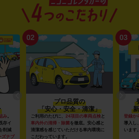
02
03
プロ品質の
〜
「安心・安全・清潔」
新
組み
。
ご利用のたびに、
24項目の車両点検
と
登録か
既存イ
車内外の清掃・除菌
を徹底。安心感と
導入し
を削減
清潔感を感じていただける車内環境に
います
ーズナブ
こだわっています。