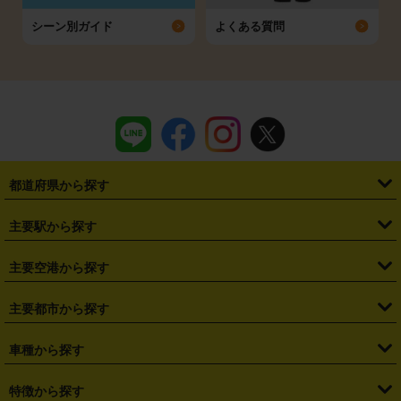
シーン別ガイド
よくある質問
都道府県から探す
・
北海道
・
青森県
・
岩手県
・
宮城県
・
秋田県
・
山形県
主要駅から探す
・
福島県
・
東京都
・
神奈川県
・
埼玉県
・
千葉県
・
茨城県
・
札幌駅
・
仙台駅
・
新宿駅
・
池袋駅
・
渋谷駅
・
東京駅
主要空港から探す
・
栃木県
・
群馬県
・
山梨県
・
愛知県
・
静岡県
・
岐阜県
・
横浜駅
・
川崎駅
・
大宮駅
・
西船橋駅
・
柏駅
・
名古屋駅
・
新千歳空港
・
仙台空港
主要都市から探す
・
長野県
・
新潟県
・
富山県
・
石川県
・
福井県
・
大阪府
・
大阪駅
・
難波駅
・
三宮駅
・
京都駅
・
広島駅
・
博多駅
・
成田空港
・
羽田空港
・
兵庫県
・
京都府
・
滋賀県
・
和歌山県
・
奈良県
・
三重県
・
札幌市
・
仙台市
車種から探す
・
熊本駅
・
那覇空港駅
・
中部国際空港セントレア
・
関西国際空港
・
鳥取県
・
島根県
・
岡山県
・
広島県
・
山口県
・
徳島県
・
千葉市
・
さいたま市
・
軽自動車
・
コンパクトカー
・
ステーションワゴン・セダン
特徴から探す
・
大阪国際空港（伊丹空港）
・
神戸空港
・
香川県
・
愛媛県
・
高知県
・
福岡県
・
佐賀県
・
長崎県