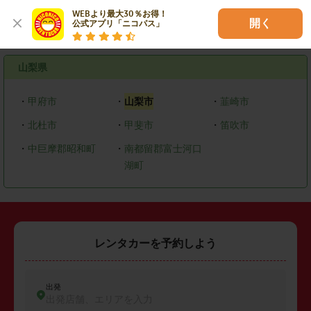
WEBより最大30％お得！

開く
公式アプリ「ニコパス」
エリアで探す
山梨県
・
甲府市
・
山梨市
・
韮崎市
・
北杜市
・
甲斐市
・
笛吹市
・
中巨摩郡昭和町
・
南都留郡富士河口
湖町
レンタカーを予約しよう
出発
出発店舗、エリアを入力