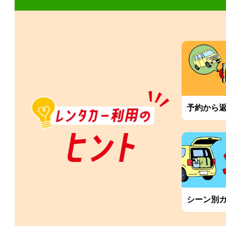
予約から
シーン別