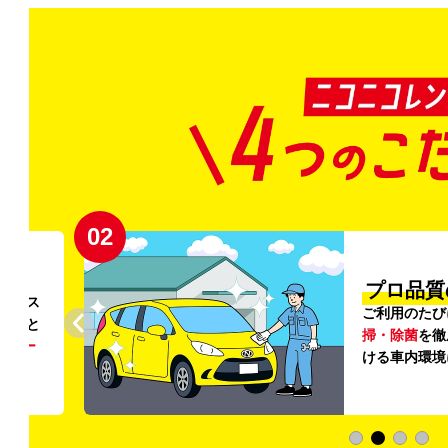
02
円〜
プロ品質
リンス
ご利用のたび
ること
掃・除菌
を徹
う
リー
ける車内環境