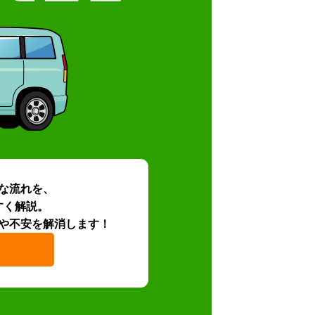
な流れを、
すく解説。
や不安を解消します！