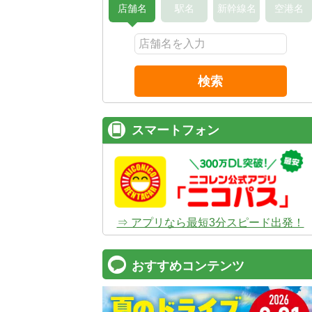
店舗名
駅名
新幹線名
空港名
検索
スマートフォン
⇒ アプリなら最短3分スピード出発！
おすすめコンテンツ