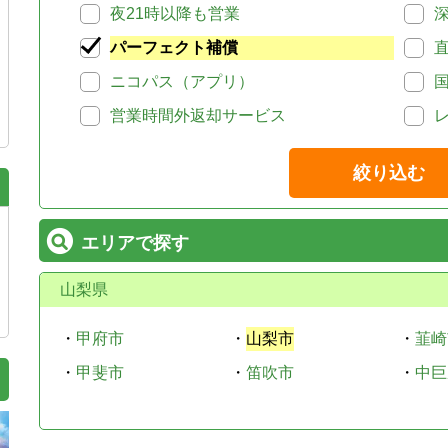
夜21時以降も営業
パーフェクト補償
ニコパス（アプリ）
営業時間外返却サービス
絞り込む
エリアで探す
山梨県
・
甲府市
・
山梨市
・
韮崎
・
甲斐市
・
笛吹市
・
中巨