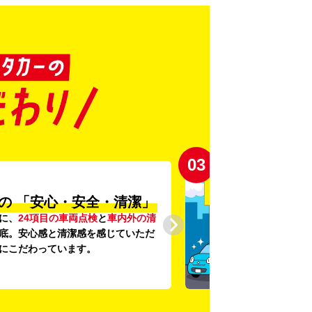
03
の
「安心・安全・清潔」
に、
24項目の車両点検
と
車内外の清
底。安心感と清潔感を感じていただ
にこだわっています。