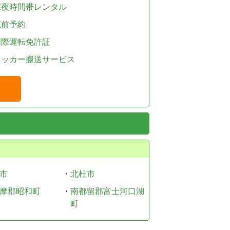
深夜時間帯レンタル
直前予約
国際運転免許証
レッカー搬送サービス
市
・
北杜市
摩郡昭和町
・
南都留郡富士河口湖
町