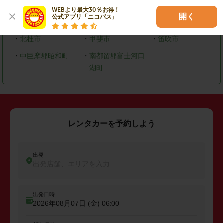
WEBより最大30％お得！

開く
公式アプリ「ニコパス」
・
甲府市
・
山梨市
・
韮崎市
・
北杜市
・
甲斐市
・
笛吹市
・
中巨摩郡昭和町
・
南都留郡富士河口
湖町
レンタカーを予約しよう
出発
出発店舗、エリアを入力
出発日時
2026年08月07日 (金)
06:00