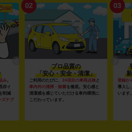
02
03
プロ品質の
〜
「安心・安全・清潔」
新
組み
。
ご利用のたびに、
24項目の車両点検
と
登録か
既存イ
車内外の清掃・除菌
を徹底。安心感と
導入し
を削減
清潔感を感じていただける車内環境に
います
ーズナブ
こだわっています。