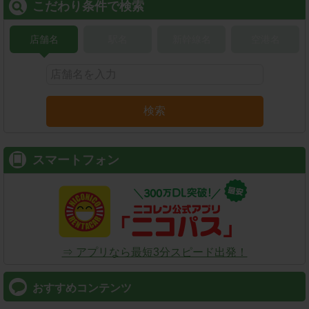
こだわり条件で検索
店舗名
駅名
新幹線名
空港名
検索
スマートフォン
⇒ アプリなら最短3分スピード出発！
おすすめコンテンツ