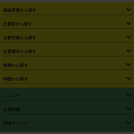
都道府県から探す
・
北海道
・
青森県
・
岩手県
・
宮城県
・
秋田県
・
山形県
主要駅から探す
・
福島県
・
東京都
・
神奈川県
・
埼玉県
・
千葉県
・
茨城県
・
札幌駅
・
仙台駅
・
新宿駅
・
池袋駅
・
渋谷駅
・
東京駅
主要空港から探す
・
栃木県
・
群馬県
・
山梨県
・
愛知県
・
静岡県
・
岐阜県
・
横浜駅
・
川崎駅
・
大宮駅
・
西船橋駅
・
柏駅
・
名古屋駅
・
新千歳空港
・
仙台空港
主要都市から探す
・
長野県
・
新潟県
・
富山県
・
石川県
・
福井県
・
大阪府
・
大阪駅
・
難波駅
・
三宮駅
・
京都駅
・
広島駅
・
博多駅
・
成田空港
・
羽田空港
・
兵庫県
・
京都府
・
滋賀県
・
和歌山県
・
奈良県
・
三重県
・
札幌市
・
仙台市
車種から探す
・
熊本駅
・
那覇空港駅
・
中部国際空港セントレア
・
関西国際空港
・
鳥取県
・
島根県
・
岡山県
・
広島県
・
山口県
・
徳島県
・
千葉市
・
さいたま市
・
軽自動車
・
コンパクトカー
・
ステーションワゴン・セダン
特徴から探す
・
大阪国際空港（伊丹空港）
・
神戸空港
・
香川県
・
愛媛県
・
高知県
・
福岡県
・
佐賀県
・
長崎県
・
横浜市
・
川崎市
・
ミニバン・ワンボックス
・
高級ミニバン・ワンボックス
・
SUV
・
岡山空港
・
徳島空港
・
ハイブリッド
・
宅配レンタカー
・
ETCカードレンタル
・
熊本県
・
大分県
・
宮崎県
・
鹿児島県
・
沖縄県
・
相模原市
・
新潟市
メニュー
・
軽トラック・商用バン
・
福岡空港
・
鹿児島空港
・
長期レンタル
・
深夜時間帯レンタル
・
免責補償プラス
・
静岡市
・
浜松市
・
・
トラック・バン
トップページ
・
はじめての方へ
・
ご利用案内
(タウンエースバン、ライトエースバン等)
企業情報
・
那覇空港
・
パーフェクト補償
・
スタッドレスタイヤ
・
直前予約
・
名古屋市
・
京都市
・
・
トラック・バン
ベストレート保証
・
予約から返却まで
・
・
店舗オリジナル
利用シーン別ガイ
(ハイエースバン・キャラバン等)
・
・
ニコパス(アプリ)
会社概要
・
ニュース
・
国際運転免許証
・
フランチャイズ募集
・
営業時間外返却サービス
・
個人情報保護
関連サービス
・
大阪市
・
堺市
ド
・
・
レッカー搬送サービス
カスタマーハラスメントに対する基本方針
・
神戸市
・
岡山市