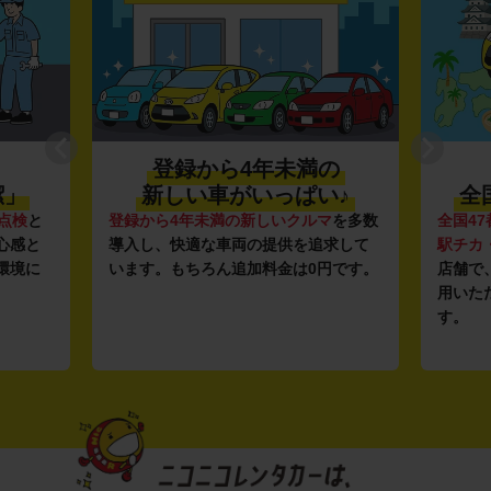
登録から4年未満の
潔」
新しい車がいっぱい♪
全
点検
と
登録から4年未満の新しいクルマ
を多数
全国47
心感と
導入し、快適な車両の提供を追求して
駅チカ
環境に
います。もちろん追加料金は0円です。
店舗で
用いた
す。