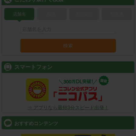
店舗名
駅名
新幹線名
空港名
検索
スマートフォン
⇒ アプリなら最短3分スピード出発！
おすすめコンテンツ