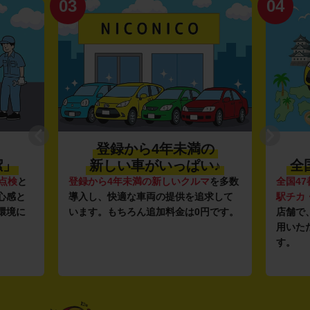
03
04
登録から4年未満の
潔」
新しい車がいっぱい♪
全
点検
と
登録から4年未満の新しいクルマ
を多数
全国47
心感と
導入し、快適な車両の提供を追求して
駅チカ
環境に
います。もちろん追加料金は0円です。
店舗で
用いた
す。