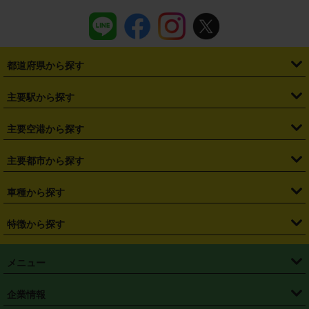
都道府県から探す
・
北海道
・
青森県
・
岩手県
・
宮城県
・
秋田県
・
山形県
主要駅から探す
・
福島県
・
東京都
・
神奈川県
・
埼玉県
・
千葉県
・
茨城県
・
札幌駅
・
仙台駅
・
新宿駅
・
池袋駅
・
渋谷駅
・
東京駅
主要空港から探す
・
栃木県
・
群馬県
・
山梨県
・
愛知県
・
静岡県
・
岐阜県
・
横浜駅
・
川崎駅
・
大宮駅
・
西船橋駅
・
柏駅
・
名古屋駅
・
新千歳空港
・
仙台空港
主要都市から探す
・
長野県
・
新潟県
・
富山県
・
石川県
・
福井県
・
大阪府
・
大阪駅
・
難波駅
・
三宮駅
・
京都駅
・
広島駅
・
博多駅
・
成田空港
・
羽田空港
・
兵庫県
・
京都府
・
滋賀県
・
和歌山県
・
奈良県
・
三重県
・
札幌市
・
仙台市
車種から探す
・
熊本駅
・
那覇空港駅
・
中部国際空港セントレア
・
関西国際空港
・
鳥取県
・
島根県
・
岡山県
・
広島県
・
山口県
・
徳島県
・
千葉市
・
さいたま市
・
軽自動車
・
コンパクトカー
・
ステーションワゴン・セダン
特徴から探す
・
大阪国際空港（伊丹空港）
・
神戸空港
・
香川県
・
愛媛県
・
高知県
・
福岡県
・
佐賀県
・
長崎県
・
横浜市
・
川崎市
・
ミニバン・ワンボックス
・
高級ミニバン・ワンボックス
・
SUV
・
岡山空港
・
徳島空港
・
ハイブリッド
・
宅配レンタカー
・
ETCカードレンタル
・
熊本県
・
大分県
・
宮崎県
・
鹿児島県
・
沖縄県
・
相模原市
・
新潟市
メニュー
・
軽トラック・商用バン
・
福岡空港
・
鹿児島空港
・
長期レンタル
・
深夜時間帯レンタル
・
免責補償プラス
・
静岡市
・
浜松市
・
・
トラック・バン
トップページ
・
はじめての方へ
・
ご利用案内
(タウンエースバン、ライトエースバン等)
企業情報
・
那覇空港
・
パーフェクト補償
・
スタッドレスタイヤ
・
直前予約
・
名古屋市
・
京都市