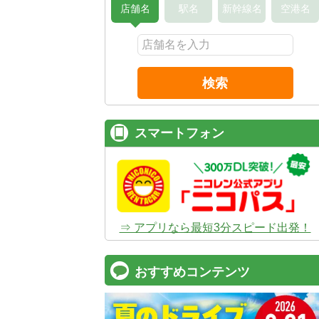
店舗名
駅名
新幹線名
空港名
検索
スマートフォン
⇒ アプリなら最短3分スピード出発！
おすすめコンテンツ