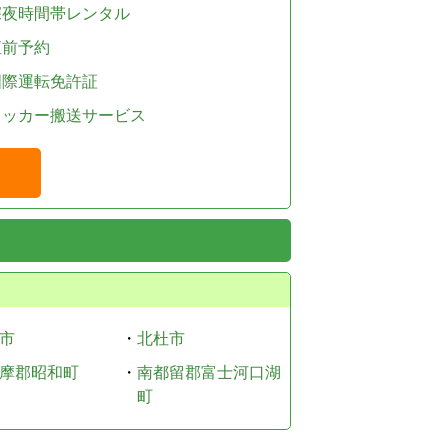
深夜時間帯レンタル
直前予約
国際運転免許証
レッカー搬送サービス
市
・
北杜市
摩郡昭和町
・
南都留郡富士河口湖
町