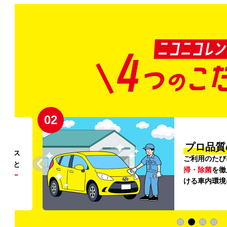
02
円〜
プロ品質
リンス
ご利用のたび
ること
掃・除菌
を徹
う
リー
ける車内環境