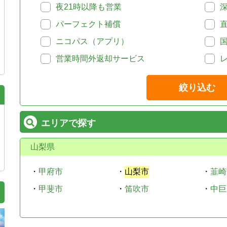
夜21時以降も営業
パーフェクト補償
ニコパス（アプリ）
営業時間外返却サービス
絞り込む
エリアで探す
山梨県
・
甲府市
・
山梨市
・
韮崎
・
甲斐市
・
笛吹市
・
中巨