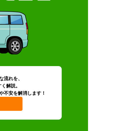
な流れを、
すく解説。
や不安を解消します！