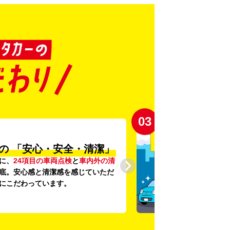
03
の
「安心・安全・清潔」
に、
24項目の車両点検
と
車内外の清
底。安心感と清潔感を感じていただ
にこだわっています。