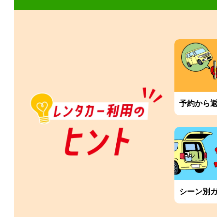
予約から
シーン別