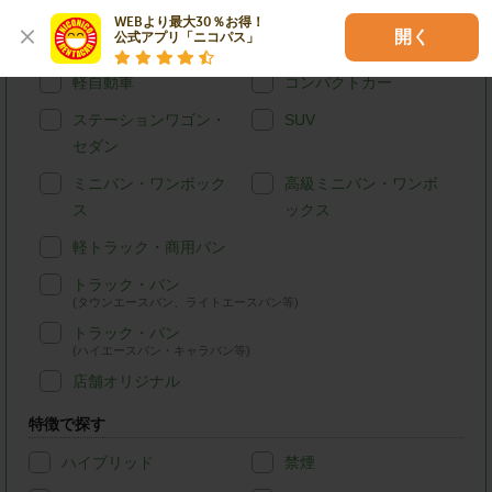
WEBより最大30％お得！

開く
公式アプリ「ニコパス」
車種別で探す
軽自動車
コンパクトカー
ステーションワゴン・
SUV
セダン
ミニバン・ワンボック
高級ミニバン・ワンボ
ス
ックス
軽トラック・商用バン
トラック・バン
(タウンエースバン、ライトエースバン等)
トラック・バン
(ハイエースバン・キャラバン等)
店舗オリジナル
特徴で探す
ハイブリッド
禁煙