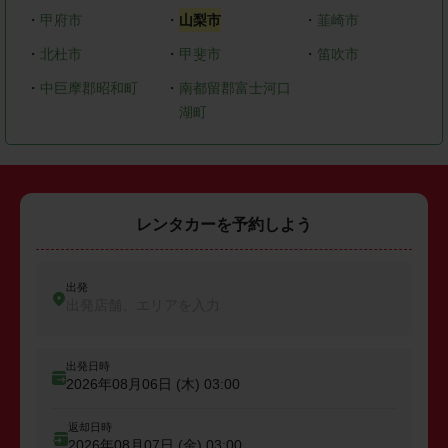
・
甲府市
・
山梨市
・
韮崎市
・
北杜市
・
甲斐市
・
笛吹市
・
中巨摩郡昭和町
・
南都留郡富士河口
湖町
レンタカーを予約しよう
出発
出発店舗、エリアを入力
出発日時
2026年08月06日 (木)
03:00
返却日時
2026年08月07日 (金)
03:00