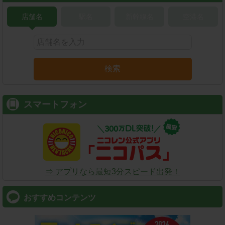
店舗名
駅名
新幹線名
空港名
検索
スマートフォン
⇒ アプリなら最短3分スピード出発！
おすすめコンテンツ