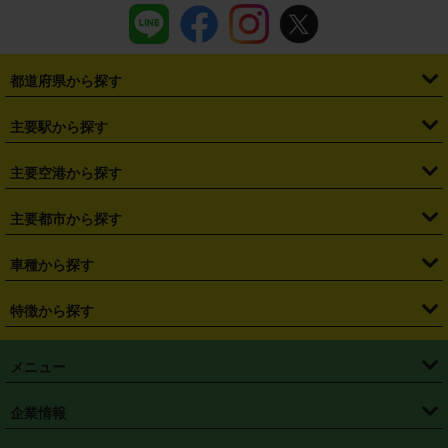
都道府県から探す
・
北海道
・
青森県
・
岩手県
・
宮城県
・
秋田県
・
山形県
主要駅から探す
・
福島県
・
東京都
・
神奈川県
・
埼玉県
・
千葉県
・
茨城県
・
札幌駅
・
仙台駅
・
新宿駅
・
池袋駅
・
渋谷駅
・
東京駅
主要空港から探す
・
栃木県
・
群馬県
・
山梨県
・
愛知県
・
静岡県
・
岐阜県
・
横浜駅
・
川崎駅
・
大宮駅
・
西船橋駅
・
柏駅
・
名古屋駅
・
新千歳空港
・
仙台空港
主要都市から探す
・
長野県
・
新潟県
・
富山県
・
石川県
・
福井県
・
大阪府
・
大阪駅
・
難波駅
・
三宮駅
・
京都駅
・
広島駅
・
博多駅
・
成田空港
・
羽田空港
・
兵庫県
・
京都府
・
滋賀県
・
和歌山県
・
奈良県
・
三重県
・
札幌市
・
仙台市
車種から探す
・
熊本駅
・
那覇空港駅
・
中部国際空港セントレア
・
関西国際空港
・
鳥取県
・
島根県
・
岡山県
・
広島県
・
山口県
・
徳島県
・
千葉市
・
さいたま市
・
軽自動車
・
コンパクトカー
・
ステーションワゴン・セダン
特徴から探す
・
大阪国際空港（伊丹空港）
・
神戸空港
・
香川県
・
愛媛県
・
高知県
・
福岡県
・
佐賀県
・
長崎県
・
横浜市
・
川崎市
・
ミニバン・ワンボックス
・
高級ミニバン・ワンボックス
・
SUV
・
岡山空港
・
徳島空港
・
ハイブリッド
・
宅配レンタカー
・
ETCカードレンタル
・
熊本県
・
大分県
・
宮崎県
・
鹿児島県
・
沖縄県
・
相模原市
・
新潟市
メニュー
・
軽トラック・商用バン
・
福岡空港
・
鹿児島空港
・
長期レンタル
・
深夜時間帯レンタル
・
免責補償プラス
・
静岡市
・
浜松市
・
・
トラック・バン
トップページ
・
はじめての方へ
・
ご利用案内
(タウンエースバン、ライトエースバン等)
企業情報
・
那覇空港
・
パーフェクト補償
・
スタッドレスタイヤ
・
直前予約
・
名古屋市
・
京都市
・
・
トラック・バン
ベストレート保証
・
予約から返却まで
・
・
店舗オリジナル
利用シーン別ガイ
(ハイエースバン・キャラバン等)