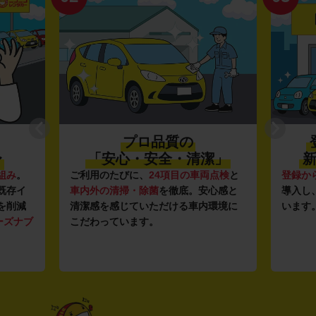
プロ品質の
〜
「安心・安全・清潔」
新
組み
。
ご利用のたびに、
24項目の車両点検
と
登録か
既存イ
車内外の清掃・除菌
を徹底。安心感と
導入し
を削減
清潔感を感じていただける車内環境に
います
ーズナブ
こだわっています。