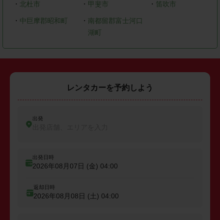
・
北杜市
・
甲斐市
・
笛吹市
・
中巨摩郡昭和町
・
南都留郡富士河口
湖町
レンタカーを予約しよう
出発
出発店舗、エリアを入力
出発日時
2026年08月07日 (金)
04:00
返却日時
2026年08月08日 (土)
04:00