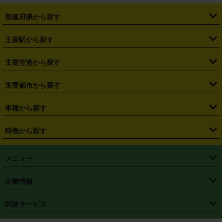
都道府県から探す
・
北海道
・
青森県
・
岩手県
・
宮城県
・
秋田県
・
山形県
主要駅から探す
・
福島県
・
東京都
・
神奈川県
・
埼玉県
・
千葉県
・
茨城県
・
札幌駅
・
仙台駅
・
新宿駅
・
池袋駅
・
渋谷駅
・
東京駅
主要空港から探す
・
栃木県
・
群馬県
・
山梨県
・
愛知県
・
静岡県
・
岐阜県
・
横浜駅
・
川崎駅
・
大宮駅
・
西船橋駅
・
柏駅
・
名古屋駅
・
新千歳空港
・
仙台空港
主要都市から探す
・
長野県
・
新潟県
・
富山県
・
石川県
・
福井県
・
大阪府
・
大阪駅
・
難波駅
・
三宮駅
・
京都駅
・
広島駅
・
博多駅
・
成田空港
・
羽田空港
・
兵庫県
・
京都府
・
滋賀県
・
和歌山県
・
奈良県
・
三重県
・
札幌市
・
仙台市
車種から探す
・
熊本駅
・
那覇空港駅
・
中部国際空港セントレア
・
関西国際空港
・
鳥取県
・
島根県
・
岡山県
・
広島県
・
山口県
・
徳島県
・
千葉市
・
さいたま市
・
軽自動車
・
コンパクトカー
・
ステーションワゴン・セダン
特徴から探す
・
大阪国際空港（伊丹空港）
・
神戸空港
・
香川県
・
愛媛県
・
高知県
・
福岡県
・
佐賀県
・
長崎県
・
横浜市
・
川崎市
・
ミニバン・ワンボックス
・
高級ミニバン・ワンボックス
・
SUV
・
岡山空港
・
徳島空港
・
ハイブリッド
・
宅配レンタカー
・
ETCカードレンタル
・
熊本県
・
大分県
・
宮崎県
・
鹿児島県
・
沖縄県
・
相模原市
・
新潟市
メニュー
・
軽トラック・商用バン
・
福岡空港
・
鹿児島空港
・
長期レンタル
・
深夜時間帯レンタル
・
免責補償プラス
・
静岡市
・
浜松市
・
・
トラック・バン
トップページ
・
はじめての方へ
・
ご利用案内
(タウンエースバン、ライトエースバン等)
企業情報
・
那覇空港
・
パーフェクト補償
・
スタッドレスタイヤ
・
直前予約
・
名古屋市
・
京都市
・
・
トラック・バン
ベストレート保証
・
予約から返却まで
・
・
店舗オリジナル
利用シーン別ガイ
(ハイエースバン・キャラバン等)
・
・
ニコパス(アプリ)
会社概要
・
ニュース
・
国際運転免許証
・
フランチャイズ募集
・
営業時間外返却サービス
・
個人情報保護
関連サービス
・
大阪市
・
堺市
ド
・
・
レッカー搬送サービス
カスタマーハラスメントに対する基本方針
・
神戸市
・
岡山市