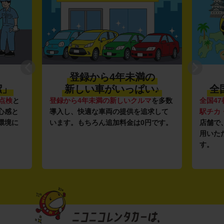
登録から4年未満の
潔」
新しい車がいっぱい♪
全
点検
と
登録から4年未満の新しいクルマ
を多数
全国47
心感と
導入し、快適な車両の提供を追求して
駅チカ
環境に
います。もちろん追加料金は0円です。
店舗で
用いた
す。