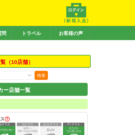
質問
トラベル
お客様の声
覧（10店舗）
検索
カー店舗一覧
ス