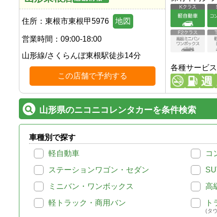
住所：
東根市東根甲5976
地図
営業時間：
09:00-18:00
山形線
/
さくらんぼ東根駅
徒歩
14
分
各種サービス
この店舗で予約する
山形県のニコニコレンタカーを条件検索
車種別で探す
軽自動車
コ
ステーションワゴン・セダン
SU
ミニバン・ワンボックス
高
軽トラック・商用バン
ト
(タ