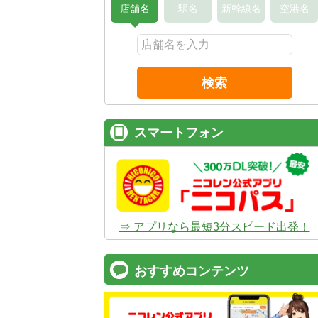
店舗名
駅名
新幹線名
空港名
検索
スマートフォン
⇒ アプリなら最短3分スピード出発！
おすすめコンテンツ