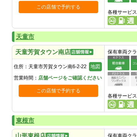
この店舗で予約する
各種サービス
天童市
天童芳賀タウン南店
保有車両クラ
住所：
天童市芳賀タウン南6-2-22
地図
営業時間：
店舗ページをご確認ください
この店舗で予約する
各種サービス
東根市
山形東根店
保有車両クラ