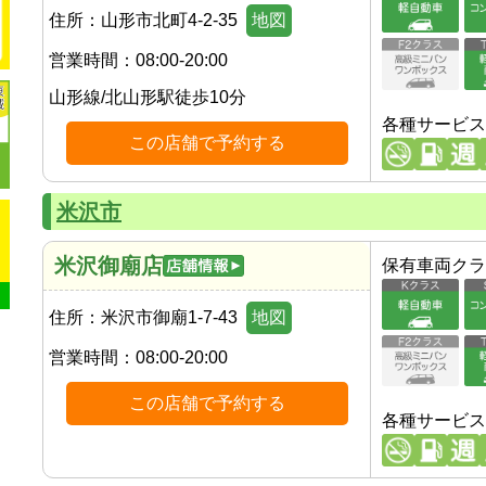
住所：
山形市北町4-2-35
地図
営業時間：
08:00-20:00
山形線
/
北山形駅
徒歩
10
分
各種サービス
この店舗で予約する
米沢市
米沢御廟店
保有車両クラ
住所：
米沢市御廟1-7-43
地図
営業時間：
08:00-20:00
この店舗で予約する
各種サービス