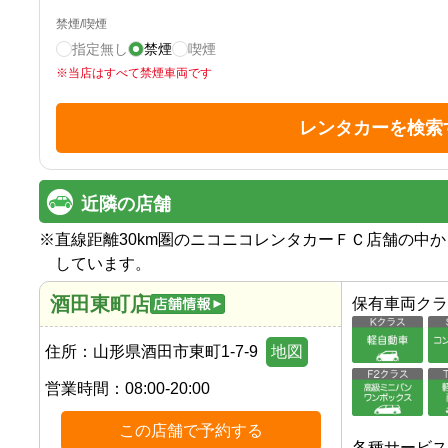
禁煙/喫煙
指定無し
禁煙
喫煙
※
当店はすべて禁煙車両です
レンタカーを検索
近隣の店舗
※
直線距離30km圏のニコニコレンタカーＦＣ店舗の中
しています。
酒田東町店
保有車両クラ
住所：
山形県酒田市東町1-7-9
地図
営業時間：
08:00-20:00
この店舗で予約する
各種サービス