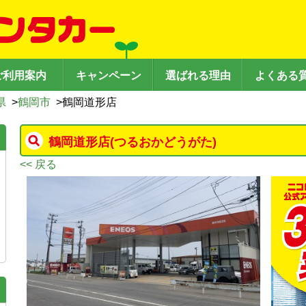
ご利用案内
キャンペーン
選ばれる理由
よくある
県
>
鶴岡市
>
鶴岡道形店
鶴岡道形店
(つるおかどうがた)
<< 戻る