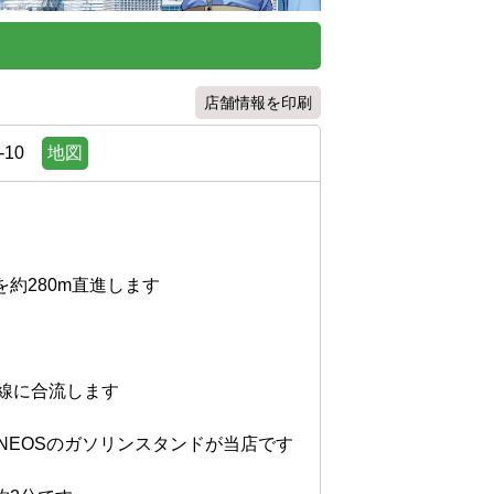
店舗情報を印刷
10
地図
280m直進します

線に合流します

EOSのガソリンスタンドが当店です
