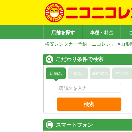
店舗を探す
車種・料金
格安レンタカー予約「ニコレン」
>
山形
こだわり条件で検索
店舗名
駅名
新幹線名
空港名
検索
スマートフォン