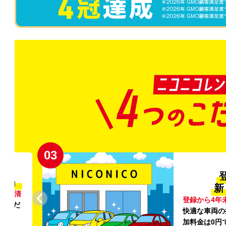
03
清潔」
新
外の清
登録から4年
いただ
快適な車両の
加料金は0円