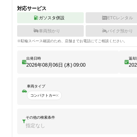
対応サービス
ガソスタ併設
ETCレンタル
車両預かり
バイク預かり
※
駐輪
スペース確認のため、店舗までお電話にてご相談ください。
出発日時
返却
2026年08月06日 (木)
09:00
20
車両タイプ
コンパクトカー
その他の検索条件
指定なし