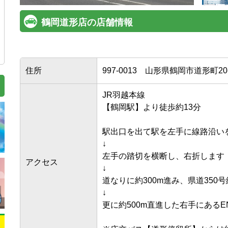
鶴岡道形店の店舗情報
住所
997-0013
山形県鶴岡市道形町20-
JR羽越本線

【鶴岡駅】より徒歩約13分

駅出口を出て駅を左手に線路沿いを約
↓

左手の踏切を横断し、右折します

アクセス
↓

道なりに約300m進み、県道350号
↓

更に約500m直進した右手にあるEN