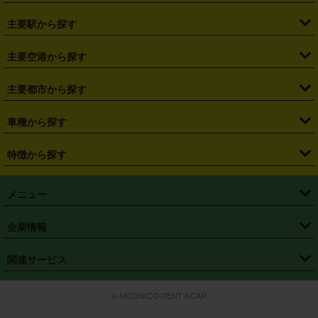
・
北海道
・
青森県
・
岩手県
・
宮城県
・
秋田県
・
山形県
主要駅から探す
・
福島県
・
東京都
・
神奈川県
・
埼玉県
・
千葉県
・
茨城県
・
札幌駅
・
仙台駅
・
新宿駅
・
池袋駅
・
渋谷駅
・
東京駅
主要空港から探す
・
栃木県
・
群馬県
・
山梨県
・
愛知県
・
静岡県
・
岐阜県
・
横浜駅
・
川崎駅
・
大宮駅
・
西船橋駅
・
柏駅
・
名古屋駅
・
新千歳空港
・
仙台空港
主要都市から探す
・
長野県
・
新潟県
・
富山県
・
石川県
・
福井県
・
大阪府
・
大阪駅
・
難波駅
・
三宮駅
・
京都駅
・
広島駅
・
博多駅
・
成田空港
・
羽田空港
・
兵庫県
・
京都府
・
滋賀県
・
和歌山県
・
奈良県
・
三重県
・
札幌市
・
仙台市
車種から探す
・
熊本駅
・
那覇空港駅
・
中部国際空港セントレア
・
関西国際空港
・
鳥取県
・
島根県
・
岡山県
・
広島県
・
山口県
・
徳島県
・
千葉市
・
さいたま市
・
軽自動車
・
コンパクトカー
・
ステーションワゴン・セダン
特徴から探す
・
大阪国際空港（伊丹空港）
・
神戸空港
・
香川県
・
愛媛県
・
高知県
・
福岡県
・
佐賀県
・
長崎県
・
横浜市
・
川崎市
・
ミニバン・ワンボックス
・
高級ミニバン・ワンボックス
・
SUV
・
岡山空港
・
徳島空港
・
ハイブリッド
・
宅配レンタカー
・
ETCカードレンタル
・
熊本県
・
大分県
・
宮崎県
・
鹿児島県
・
沖縄県
・
相模原市
・
新潟市
メニュー
・
軽トラック・商用バン
・
福岡空港
・
鹿児島空港
・
長期レンタル
・
深夜時間帯レンタル
・
免責補償プラス
・
静岡市
・
浜松市
・
・
トラック・バン
トップページ
・
はじめての方へ
・
ご利用案内
(タウンエースバン、ライトエースバン等)
企業情報
・
那覇空港
・
パーフェクト補償
・
スタッドレスタイヤ
・
直前予約
・
名古屋市
・
京都市
・
・
トラック・バン
ベストレート保証
・
予約から返却まで
・
・
店舗オリジナル
利用シーン別ガイ
(ハイエースバン・キャラバン等)
・
・
ニコパス(アプリ)
会社概要
・
ニュース
・
国際運転免許証
・
フランチャイズ募集
・
営業時間外返却サービス
・
個人情報保護
関連サービス
・
大阪市
・
堺市
ド
・
・
レッカー搬送サービス
カスタマーハラスメントに対する基本方針
・
神戸市
・
岡山市
・
・
車種・料金
カーリースなら「定額ニコノリパック」
・
店舗を探す
・
キャンペーン
© NICONICO RENT A CAR
・
特定商取引法に基づく表記
・
旅行業約款
・
広島市
・
北九州市
・
・
会員特典
超短期カーリースの「ニコリース」
・
選ばれる理由
・
安心・安全への取