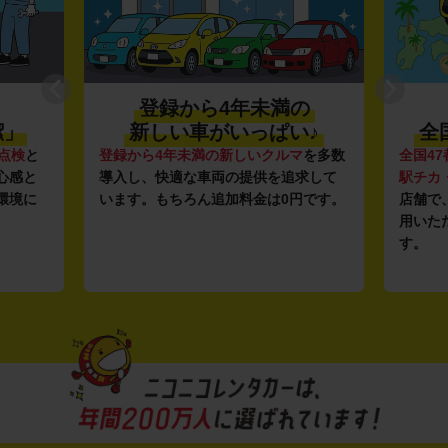
登録から4年未満の
潔」
新しい車がいっぱい♪
全
点検
と
登録から4年未満の新しいクルマ
を多数
全国47
心感と
導入し、快適な車両の提供を追求して
駅チカ
環境に
います。もちろん追加料金は0円です。
店舗で
用いた
す。