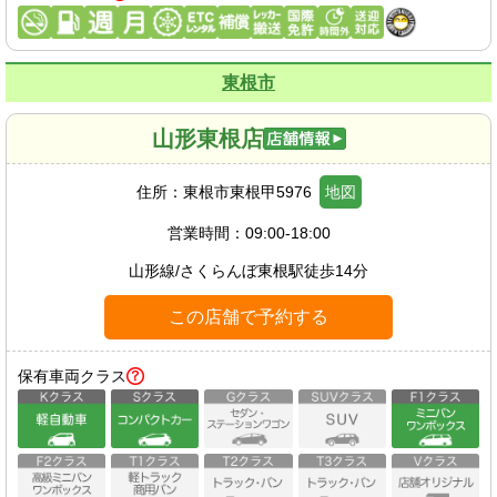
東根市
山形東根店
住所：
東根市東根甲5976
地図
営業時間：
09:00-18:00
山形線
/
さくらんぼ東根駅
徒歩
14
分
この店舗で予約する
保有車両クラス