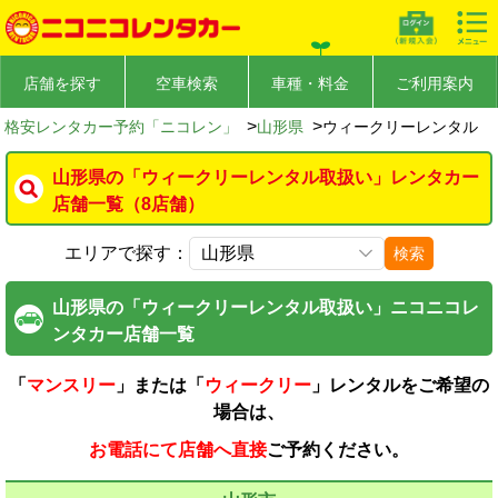
店舗を探す
空車検索
車種・料金
ご利用案内
>
>
格安レンタカー予約「ニコレン」
山形県
ウィークリーレンタル
山形県の「ウィークリーレンタル取扱い」レンタカー
店舗一覧（8店舗）
エリアで探す：
検索
山形県の「ウィークリーレンタル取扱い」ニコニコレ
ンタカー店舗一覧
「
マンスリー
」または「
ウィークリー
」レンタルをご希望の
場合は、
お電話にて店舗へ直接
ご予約ください。