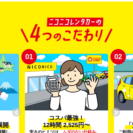
02
03
プロ品質の
〜
「安心・安全・清潔」
新
組み
。
ご利用のたびに、
24項目の車両点検
と
登録か