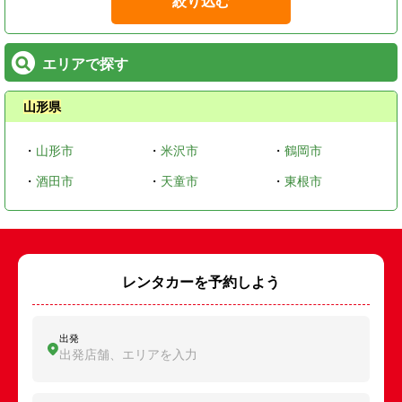
絞り込む
エリアで探す
山形県
・
山形市
・
米沢市
・
鶴岡市
・
酒田市
・
天童市
・
東根市
レンタカーを予約しよう
出発
出発店舗、エリアを入力