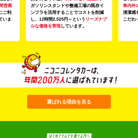
既存イ
車内外の清掃・除菌
を徹底。安心感と
導入し
を削減
清潔感を感じていただける車内環境に
います
ーズナブ
こだわっています。
選ばれる理由を見る