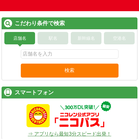
こだわり条件で検索
店舗名
駅名
新幹線名
空港名
検索
スマートフォン
⇒ アプリなら最短3分スピード出発！