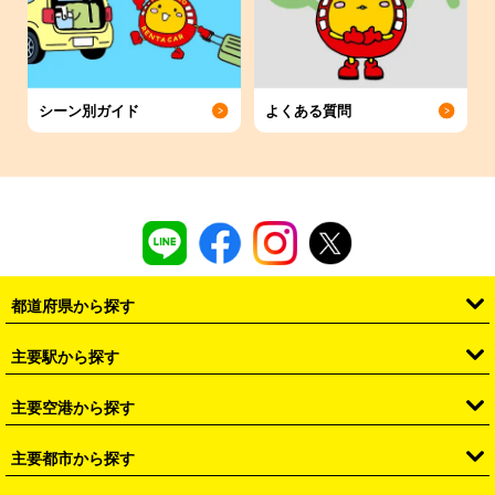
シーン別ガイド
よくある質問
都道府県から探す
・
北海道
・
青森県
・
岩手県
・
宮城県
・
秋田県
・
山形県
主要駅から探す
・
福島県
・
東京都
・
神奈川県
・
埼玉県
・
千葉県
・
茨城県
・
札幌駅
・
仙台駅
・
新宿駅
・
池袋駅
・
渋谷駅
・
東京駅
主要空港から探す
・
栃木県
・
群馬県
・
山梨県
・
愛知県
・
静岡県
・
岐阜県
・
横浜駅
・
川崎駅
・
大宮駅
・
西船橋駅
・
柏駅
・
名古屋駅
・
新千歳空港
・
仙台空港
主要都市から探す
・
長野県
・
新潟県
・
富山県
・
石川県
・
福井県
・
大阪府
・
大阪駅
・
難波駅
・
三宮駅
・
京都駅
・
広島駅
・
博多駅
・
成田空港
・
羽田空港