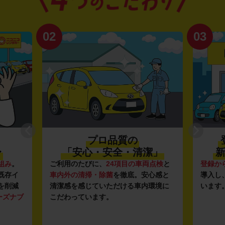
02
03
プロ品質の
〜
「安心・安全・清潔」
新
組み
。
ご利用のたびに、
24項目の車両点検
と
登録か
既存イ
車内外の清掃・除菌
を徹底。安心感と
導入し
を削減
清潔感を感じていただける車内環境に
います
ーズナブ
こだわっています。