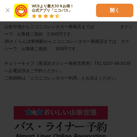
WEBより最大30％お得！

開く
公式アプリ「ニコパス」
【２名以上の場合】

山形空港からニコニコレンタカー東根店までは　　　　　　タクシ
ーで　お客様ご負担　2,000円です。

JRさくらんぼ東根駅からニコニコレンタカー東根店までは　タク
シーで　お客様ご負担　　800円です。

チェリーキャブ（尾花沢タクシー東根営業所）TEL 0237-48-8139 
へお電話頂きご予約ください。

ご依頼時は「ニコニコレンタカー利用」とお伝えください。
