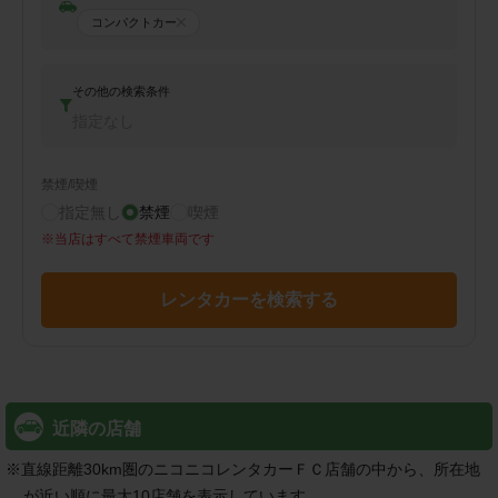
コンパクトカー
その他の検索条件
指定なし
禁煙/喫煙
指定無し
禁煙
喫煙
※
当店はすべて禁煙車両です
レンタカーを検索する
近隣の店舗
※
直線距離30km圏のニコニコレンタカーＦＣ店舗の中から、所在地
が近い順に最大10店舗を表示しています。