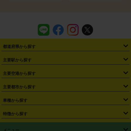
都道府県から探す
・
北海道
・
青森県
・
岩手県
・
宮城県
・
秋田県
・
山形県
主要駅から探す
・
福島県
・
東京都
・
神奈川県
・
埼玉県
・
千葉県
・
茨城県
・
札幌駅
・
仙台駅
・
新宿駅
・
池袋駅
・
渋谷駅
・
東京駅
主要空港から探す
・
栃木県
・
群馬県
・
山梨県
・
愛知県
・
静岡県
・
岐阜県
・
横浜駅
・
川崎駅
・
大宮駅
・
西船橋駅
・
柏駅
・
名古屋駅
・
新千歳空港
・
仙台空港
主要都市から探す
・
長野県
・
新潟県
・
富山県
・
石川県
・
福井県
・
大阪府
・
大阪駅
・
難波駅
・
三宮駅
・
京都駅
・
広島駅
・
博多駅
・
成田空港
・
羽田空港
・
兵庫県
・
京都府
・
滋賀県
・
和歌山県
・
奈良県
・
三重県
・
札幌市
・
仙台市
車種から探す
・
熊本駅
・
那覇空港駅
・
中部国際空港セントレア
・
関西国際空港
・
鳥取県
・
島根県
・
岡山県
・
広島県
・
山口県
・
徳島県
・
千葉市
・
さいたま市
・
軽自動車
・
コンパクトカー
・
ステーションワゴン・セダン
特徴から探す
・
大阪国際空港（伊丹空港）
・
神戸空港
・
香川県
・
愛媛県
・
高知県
・
福岡県
・
佐賀県
・
長崎県
・
横浜市
・
川崎市
・
ミニバン・ワンボックス
・
高級ミニバン・ワンボックス
・
SUV
・
岡山空港
・
徳島空港
・
ハイブリッド
・
宅配レンタカー
・
ETCカードレンタル
・
熊本県
・
大分県
・
宮崎県
・
鹿児島県
・
沖縄県
・
相模原市
・
新潟市
メニュー
・
軽トラック・商用バン