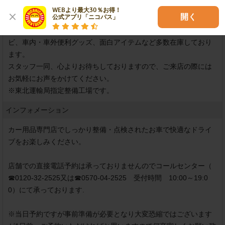
WEBより最大30％お得！

開く
公式アプリ「ニコパス」
県内カー用品店では、大型規模の当店です。

タイヤ＆ホイールはもちろんのこと、カーオーディオ・カーナ
ビ、車内・車外便利グッズ、面白アイテムなど多数在庫しており
ます。

スタッフ一同、心よりお待ちしておりますので、ご来店の際には
お気軽にお声をかけてください。

※東北運輸局指定整備工場です。
インフォメーション
カー用品専門店でしっかり整備・点検されたお車で快適なドライ
ブをお楽しみください。

店舗での直接電話予約は承っておりませんのでコールセンター（ 
☎0120-32-2525又は☎0570-04-2525　受付時間　10:00～19:0
0）にて承っております.

※当日予約ですが事前準備が必要となり大変恐縮ではございます