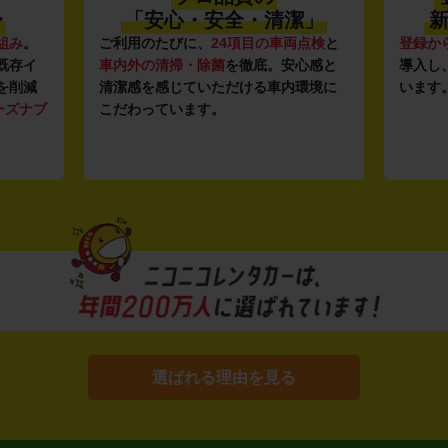
〜
「安心・安全・清潔」
新
組み
。
ご利用のたびに、
24項目の車両点検
と
登録か
既存イ
車内外の清掃・除菌
を徹底。安心感と
導入し
を削減
清潔感を感じていただける車内環境に
います
ーズナブ
こだわっています。
選ばれる理由を見る