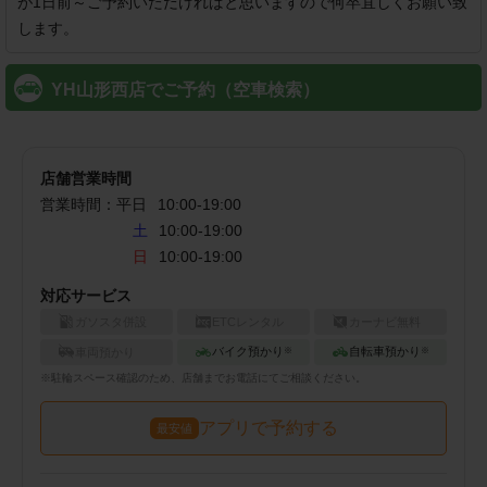
が1日前～ご予約いただければと思いますので何卒宜しくお願い致
します。
YH山形西店でご予約（空車検索）
店舗営業時間
営業時間：
平日
10:00
-
19:00
土
10:00-19:00
日
10:00-19:00
対応サービス
ガソスタ併設
ETCレンタル
カーナビ無料
バイク預かり
自転車預かり
車両預かり
※
※
※
駐輪
スペース確認のため、店舗までお電話にてご相談ください。
アプリで予約する
最安値