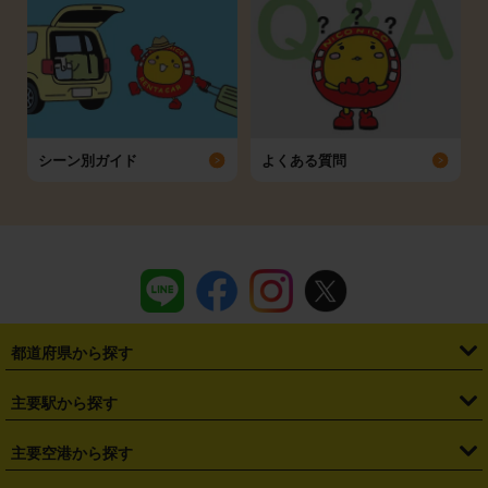
シーン別ガイド
よくある質問
都道府県から探す
・
北海道
・
青森県
・
岩手県
・
宮城県
・
秋田県
・
山形県
主要駅から探す
・
福島県
・
東京都
・
神奈川県
・
埼玉県
・
千葉県
・
茨城県
・
札幌駅
・
仙台駅
・
新宿駅
・
池袋駅
・
渋谷駅
・
東京駅
主要空港から探す
・
栃木県
・
群馬県
・
山梨県
・
愛知県
・
静岡県
・
岐阜県
・
横浜駅
・
川崎駅
・
大宮駅
・
西船橋駅
・
柏駅
・
名古屋駅