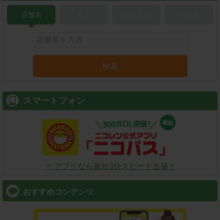
店舗名
駅名
新幹線名
空港名
検索
スマートフォン
⇒ アプリなら最短3分スピード出発！
おすすめコンテンツ