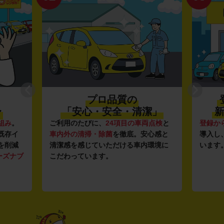
プロ品質の
〜
「安心・安全・清潔」
新
組み
。
ご利用のたびに、
24項目の車両点検
と
登録か
既存イ
車内外の清掃・除菌
を徹底。安心感と
導入し
を削減
清潔感を感じていただける車内環境に
います
ーズナブ
こだわっています。