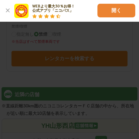
その他の検索条件
WEBより最大30％お得！

指定なし
開く
公式アプリ「ニコパス」
禁煙/喫煙
指定無し
禁煙
喫煙
※
当店はすべて禁煙車両です
レンタカーを検索する
近隣の店舗
※
直線距離30km圏のニコニコレンタカーＦＣ店舗の中から、所在地
が近い順に最大10店舗を表示しています。
YH山形西店