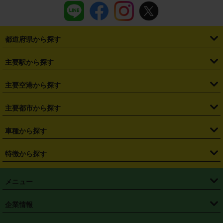
都道府県から探す
・
北海道
・
青森県
・
岩手県
・
宮城県
・
秋田県
・
山形県
主要駅から探す
・
福島県
・
東京都
・
神奈川県
・
埼玉県
・
千葉県
・
茨城県
・
札幌駅
・
仙台駅
・
新宿駅
・
池袋駅
・
渋谷駅
・
東京駅
主要空港から探す
・
栃木県
・
群馬県
・
山梨県
・
愛知県
・
静岡県
・
岐阜県
・
横浜駅
・
川崎駅
・
大宮駅
・
西船橋駅
・
柏駅
・
名古屋駅
・
新千歳空港
・
仙台空港
主要都市から探す
・
長野県
・
新潟県
・
富山県
・
石川県
・
福井県
・
大阪府
・
大阪駅
・
難波駅
・
三宮駅
・
京都駅
・
広島駅
・
博多駅
・
成田空港
・
羽田空港
・
兵庫県
・
京都府
・
滋賀県
・
和歌山県
・
奈良県
・
三重県
・
札幌市
・
仙台市
車種から探す
・
熊本駅
・
那覇空港駅
・
中部国際空港セントレア
・
関西国際空港
・
鳥取県
・
島根県
・
岡山県
・
広島県
・
山口県
・
徳島県
・
千葉市
・
さいたま市
・
軽自動車
・
コンパクトカー
・
ステーションワゴン・セダン
特徴から探す
・
大阪国際空港（伊丹空港）
・
神戸空港
・
香川県
・
愛媛県
・
高知県
・
福岡県
・
佐賀県
・
長崎県
・
横浜市
・
川崎市
・
ミニバン・ワンボックス
・
高級ミニバン・ワンボックス
・
SUV
・
岡山空港
・
徳島空港
・
ハイブリッド
・
宅配レンタカー
・
ETCカードレンタル
・
熊本県
・
大分県
・
宮崎県
・
鹿児島県
・
沖縄県
・
相模原市
・
新潟市
メニュー
・
軽トラック・商用バン
・
福岡空港
・
鹿児島空港
・
長期レンタル
・
深夜時間帯レンタル
・
免責補償プラス
・
静岡市
・
浜松市
・
・
トラック・バン
トップページ
・
はじめての方へ
・
ご利用案内
(タウンエースバン、ライトエースバン等)
企業情報
・
那覇空港
・
パーフェクト補償
・
スタッドレスタイヤ
・
直前予約
・
名古屋市
・
京都市
・
・
トラック・バン
ベストレート保証
・
予約から返却まで
・
・
店舗オリジナル
利用シーン別ガイ
(ハイエースバン・キャラバン等)
・
・
ニコパス(アプリ)
会社概要
・
ニュース
・
国際運転免許証
・
フランチャイズ募集
・
営業時間外返却サービス
・
個人情報保護