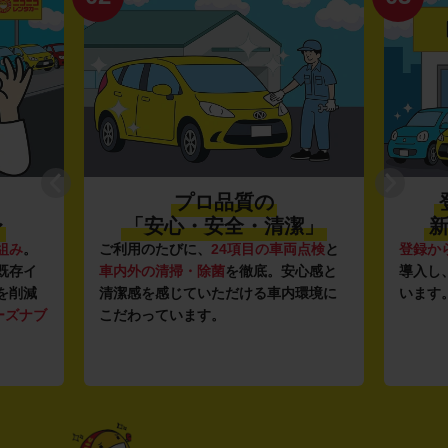
プロ品質の
〜
「安心・安全・清潔」
新
組み
。
ご利用のたびに、
24項目の車両点検
と
登録か
既存イ
車内外の清掃・除菌
を徹底。安心感と
導入し
を削減
清潔感を感じていただける車内環境に
います
ーズナブ
こだわっています。