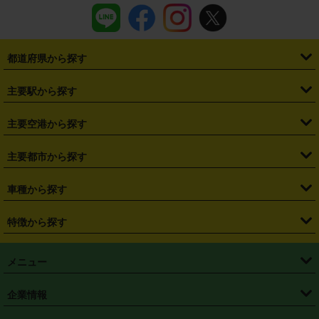
都道府県から探す
・
北海道
・
青森県
・
岩手県
・
宮城県
・
秋田県
・
山形県
主要駅から探す
・
福島県
・
東京都
・
神奈川県
・
埼玉県
・
千葉県
・
茨城県
・
札幌駅
・
仙台駅
・
新宿駅
・
池袋駅
・
渋谷駅
・
東京駅
主要空港から探す
・
栃木県
・
群馬県
・
山梨県
・
愛知県
・
静岡県
・
岐阜県
・
横浜駅
・
川崎駅
・
大宮駅
・
西船橋駅
・
柏駅
・
名古屋駅
・
新千歳空港
・
仙台空港
主要都市から探す
・
長野県
・
新潟県
・
富山県
・
石川県
・
福井県
・
大阪府
・
大阪駅
・
難波駅
・
三宮駅
・
京都駅
・
広島駅
・
博多駅
・
成田空港
・
羽田空港
・
兵庫県
・
京都府
・
滋賀県
・
和歌山県
・
奈良県
・
三重県
・
札幌市
・
仙台市
車種から探す
・
熊本駅
・
那覇空港駅
・
中部国際空港セントレア
・
関西国際空港
・
鳥取県
・
島根県
・
岡山県
・
広島県
・
山口県
・
徳島県
・
千葉市
・
さいたま市
・
軽自動車
・
コンパクトカー
・
ステーションワゴン・セダン
特徴から探す
・
大阪国際空港（伊丹空港）
・
神戸空港
・
香川県
・
愛媛県
・
高知県
・
福岡県
・
佐賀県
・
長崎県
・
横浜市
・
川崎市
・
ミニバン・ワンボックス
・
高級ミニバン・ワンボックス
・
SUV
・
岡山空港
・
徳島空港
・
ハイブリッド
・
宅配レンタカー
・
ETCカードレンタル
・
熊本県
・
大分県
・
宮崎県
・
鹿児島県
・
沖縄県
・
相模原市
・
新潟市
メニュー
・
軽トラック・商用バン
・
福岡空港
・
鹿児島空港
・
長期レンタル
・
深夜時間帯レンタル
・
免責補償プラス
・
静岡市
・
浜松市
・
・
トラック・バン
トップページ
・
はじめての方へ
・
ご利用案内
(タウンエースバン、ライトエースバン等)
企業情報
・
那覇空港
・
パーフェクト補償
・
スタッドレスタイヤ
・
直前予約
・
名古屋市
・
京都市
・
・
トラック・バン
ベストレート保証
・
予約から返却まで
・
・
店舗オリジナル
利用シーン別ガイ
(ハイエースバン・キャラバン等)