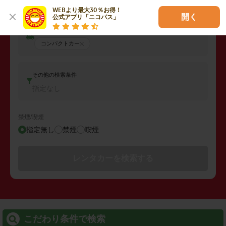
WEBより最大30％お得！

開く
公式アプリ「ニコパス」
車両タイプ
コンパクトカー
その他の検索条件
指定なし
禁煙/喫煙
指定無し
禁煙
喫煙
レンタカーを検索する
こだわり条件で検索