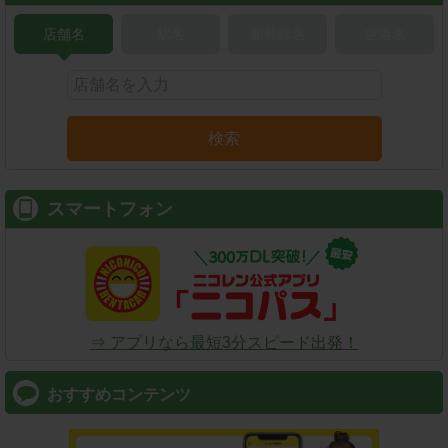
店舗名
駅名
新幹線名
空港名
検索
スマートフォン
⇒ アプリなら最短3分スピード出発！
おすすめコンテンツ