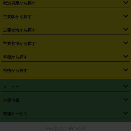
都道府県から探す
・
北海道
・
青森県
・
岩手県
・
宮城県
・
秋田県
・
山形県
主要駅から探す
・
福島県
・
東京都
・
神奈川県
・
埼玉県
・
千葉県
・
茨城県
・
札幌駅
・
仙台駅
・
新宿駅
・
池袋駅
・
渋谷駅
・
東京駅
主要空港から探す
・
栃木県
・
群馬県
・
山梨県
・
愛知県
・
静岡県
・
岐阜県
・
横浜駅
・
川崎駅
・
大宮駅
・
西船橋駅
・
柏駅
・
名古屋駅
・
新千歳空港
・
仙台空港
主要都市から探す
・
長野県
・
新潟県
・
富山県
・
石川県
・
福井県
・
大阪府
・
大阪駅
・
難波駅
・
三宮駅
・
京都駅
・
広島駅
・
博多駅
・
成田空港
・
羽田空港
・
兵庫県
・
京都府
・
滋賀県
・
和歌山県
・
奈良県
・
三重県
・
札幌市
・
仙台市
車種から探す
・
熊本駅
・
那覇空港駅
・
中部国際空港セントレア
・
関西国際空港
・
鳥取県
・
島根県
・
岡山県
・
広島県
・
山口県
・
徳島県
・
千葉市
・
さいたま市
・
軽自動車
・
コンパクトカー
・
ステーションワゴン・セダン
特徴から探す
・
大阪国際空港（伊丹空港）
・
神戸空港
・
香川県
・
愛媛県
・
高知県
・
福岡県
・
佐賀県
・
長崎県
・
横浜市
・
川崎市
・
ミニバン・ワンボックス
・
高級ミニバン・ワンボックス
・
SUV
・
岡山空港
・
徳島空港
・
ハイブリッド
・
宅配レンタカー
・
ETCカードレンタル
・
熊本県
・
大分県
・
宮崎県
・
鹿児島県
・
沖縄県
・
相模原市
・
新潟市
メニュー
・
軽トラック・商用バン
・
福岡空港
・
鹿児島空港
・
長期レンタル
・
深夜時間帯レンタル
・
免責補償プラス
・
静岡市
・
浜松市
・
・
トラック・バン
トップページ
・
はじめての方へ
・
ご利用案内
(タウンエースバン、ライトエースバン等)
企業情報
・
那覇空港
・
パーフェクト補償
・
スタッドレスタイヤ
・
直前予約
・
名古屋市
・
京都市
・
・
トラック・バン
ベストレート保証
・
予約から返却まで
・
・
店舗オリジナル
利用シーン別ガイ
(ハイエースバン・キャラバン等)
・
・
ニコパス(アプリ)
会社概要
・
ニュース
・
国際運転免許証
・
フランチャイズ募集
・
営業時間外返却サービス
・
個人情報保護
関連サービス
・
大阪市
・
堺市
ド
・
・
レッカー搬送サービス
カスタマーハラスメントに対する基本方針
・
神戸市
・
岡山市
・
・
車種・料金
カーリースなら「定額ニコノリパック」
・
店舗を探す
・
キャンペーン
© NICONICO RENT A CAR
・
特定商取引法に基づく表記
・
旅行業約款