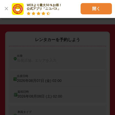
・
富山市
・
高岡市
・
魚津市
WEBより最大30％お得！

開く
公式アプリ「ニコパス」
・
黒部市
・
砺波市
・
南砺市
レンタカーを予約しよう
出発
出発店舗、エリアを入力
出発日時
2026年08月07日 (金)
02:00
返却日時
2026年08月08日 (土)
02:00
車両タイプ