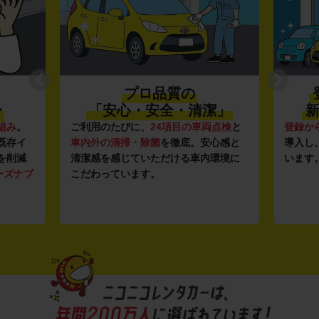
プロ品質の
〜
「安心・安全・清潔」
新
組み
。
ご利用のたびに、
24項目の車両点検
と
登録か
既存イ
車内外の清掃・除菌
を徹底。安心感と
導入し
を削減
清潔感を感じていただける車内環境に
います
ーズナブ
こだわっています。