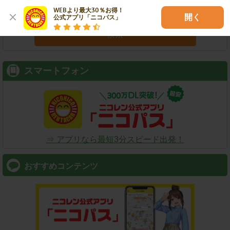
WEBより最大30％お得！

開く
公式アプリ「ニコパス」
検索
スマートフォン
⇒ アプリなら最短3分スピード出発！
おすすめコンテンツ