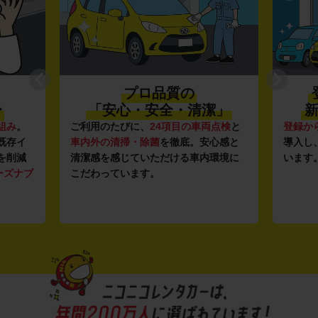
プロ品質の
〜
「安心・安全・清潔」
新
組み
。
ご利用のたびに、
24項目の車両点検
と
登録か
既存イ
車内外の清掃・除菌
を徹底。安心感と
導入し
を削減
清潔感を感じていただける車内環境に
います
ーズナブ
こだわっています。