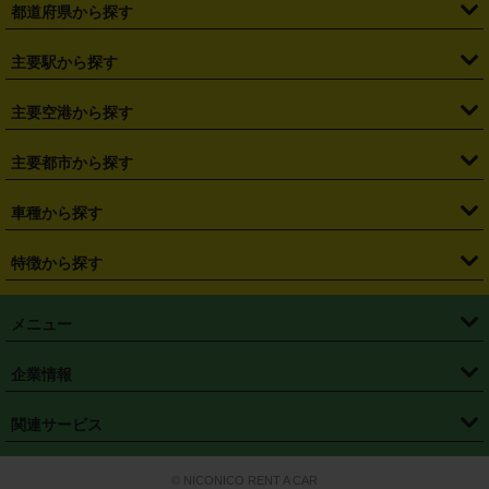
都道府県から探す
・
北海道
・
青森県
・
岩手県
・
宮城県
・
秋田県
・
山形県
主要駅から探す
・
福島県
・
東京都
・
神奈川県
・
埼玉県
・
千葉県
・
茨城県
・
札幌駅
・
仙台駅
・
新宿駅
・
池袋駅
・
渋谷駅
・
東京駅
主要空港から探す
・
栃木県
・
群馬県
・
山梨県
・
愛知県
・
静岡県
・
岐阜県
・
横浜駅
・
川崎駅
・
大宮駅
・
西船橋駅
・
柏駅
・
名古屋駅
・
新千歳空港
・
仙台空港
主要都市から探す
・
長野県
・
新潟県
・
富山県
・
石川県
・
福井県
・
大阪府
・
大阪駅
・
難波駅
・
三宮駅
・
京都駅
・
広島駅
・
博多駅
・
成田空港
・
羽田空港
・
兵庫県
・
京都府
・
滋賀県
・
和歌山県
・
奈良県
・
三重県
・
札幌市
・
仙台市
車種から探す
・
熊本駅
・
那覇空港駅
・
中部国際空港セントレア
・
関西国際空港
・
鳥取県
・
島根県
・
岡山県
・
広島県
・
山口県
・
徳島県
・
千葉市
・
さいたま市
・
軽自動車
・
コンパクトカー
・
ステーションワゴン・セダン
特徴から探す
・
大阪国際空港（伊丹空港）
・
神戸空港
・
香川県
・
愛媛県
・
高知県
・
福岡県
・
佐賀県
・
長崎県
・
横浜市
・
川崎市
・
ミニバン・ワンボックス
・
高級ミニバン・ワンボックス
・
SUV
・
岡山空港
・
徳島空港
・
ハイブリッド
・
宅配レンタカー
・
ETCカードレンタル
・
熊本県
・
大分県
・
宮崎県
・
鹿児島県
・
沖縄県
・
相模原市
・
新潟市
メニュー
・
軽トラック・商用バン
・
福岡空港
・
鹿児島空港
・
長期レンタル
・
深夜時間帯レンタル
・
免責補償プラス
・
静岡市
・
浜松市
・
・
トラック・バン
トップページ
・
はじめての方へ
・
ご利用案内
(タウンエースバン、ライトエースバン等)
企業情報
・
那覇空港
・
パーフェクト補償
・
スタッドレスタイヤ
・
直前予約
・
名古屋市
・
京都市
・
・
トラック・バン
ベストレート保証
・
予約から返却まで
・
・
店舗オリジナル
利用シーン別ガイ
(ハイエースバン・キャラバン等)
・
・
ニコパス(アプリ)
会社概要
・
ニュース
・
国際運転免許証
・
フランチャイズ募集
・
営業時間外返却サービス
・
個人情報保護
関連サービス
・
大阪市
・
堺市
ド
・
・
レッカー搬送サービス
カスタマーハラスメントに対する基本方針
・
神戸市
・
岡山市
・
・
車種・料金
カーリースなら「定額ニコノリパック」
・
店舗を探す
・
キャンペーン
© NICONICO RENT A CAR
・
特定商取引法に基づく表記
・
旅行業約款