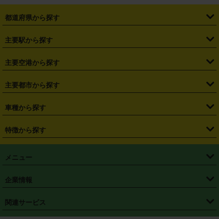
都道府県から探す
・
北海道
・
青森県
・
岩手県
・
宮城県
・
秋田県
・
山形県
主要駅から探す
・
福島県
・
東京都
・
神奈川県
・
埼玉県
・
千葉県
・
茨城県
・
札幌駅
・
仙台駅
・
新宿駅
・
池袋駅
・
渋谷駅
・
東京駅
主要空港から探す
・
栃木県
・
群馬県
・
山梨県
・
愛知県
・
静岡県
・
岐阜県
・
横浜駅
・
川崎駅
・
大宮駅
・
西船橋駅
・
柏駅
・
名古屋駅
・
新千歳空港
・
仙台空港
主要都市から探す
・
長野県
・
新潟県
・
富山県
・
石川県
・
福井県
・
大阪府
・
大阪駅
・
難波駅
・
三宮駅
・
京都駅
・
広島駅
・
博多駅
・
成田空港
・
羽田空港
・
兵庫県
・
京都府
・
滋賀県
・
和歌山県
・
奈良県
・
三重県
・
札幌市
・
仙台市
車種から探す
・
熊本駅
・
那覇空港駅
・
中部国際空港セントレア
・
関西国際空港
・
鳥取県
・
島根県
・
岡山県
・
広島県
・
山口県
・
徳島県
・
千葉市
・
さいたま市
・
軽自動車
・
コンパクトカー
・
ステーションワゴン・セダン
特徴から探す
・
大阪国際空港（伊丹空港）
・
神戸空港
・
香川県
・
愛媛県
・
高知県
・
福岡県
・
佐賀県
・
長崎県
・
横浜市
・
川崎市
・
ミニバン・ワンボックス
・
高級ミニバン・ワンボックス
・
SUV
・
岡山空港
・
徳島空港
・
ハイブリッド
・
宅配レンタカー
・
ETCカードレンタル
・
熊本県
・
大分県
・
宮崎県
・
鹿児島県
・
沖縄県
・
相模原市
・
新潟市
メニュー
・
軽トラック・商用バン
・
福岡空港
・
鹿児島空港
・
長期レンタル
・
深夜時間帯レンタル
・
免責補償プラス
・
静岡市
・
浜松市
・
・
トラック・バン
トップページ
・
はじめての方へ
・
ご利用案内
(タウンエースバン、ライトエースバン等)
企業情報
・
那覇空港
・
パーフェクト補償
・
スタッドレスタイヤ
・
直前予約
・
名古屋市
・
京都市
・
・
トラック・バン
ベストレート保証
・
予約から返却まで
・
・
店舗オリジナル
利用シーン別ガイ
(ハイエースバン・キャラバン等)
・
・
ニコパス(アプリ)
会社概要
・
ニュース
・
国際運転免許証
・
フランチャイズ募集
・
営業時間外返却サービス
・
個人情報保護
関連サービス
・
大阪市
・
堺市
ド
・
・
レッカー搬送サービス
カスタマーハラスメントに対する基本方針