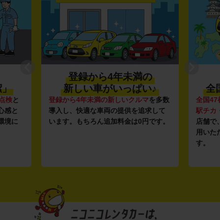
登録から4年未満の
潔」
新しい車がいっぱい♪
全
点検
と
登録から4年未満の新しいクルマ
を多数
全国47
心感と
導入し、快適な車両の提供を追求して
駅チカ
環境に
います。もちろん追加料金は0円です。
店舗で
用いた
す。