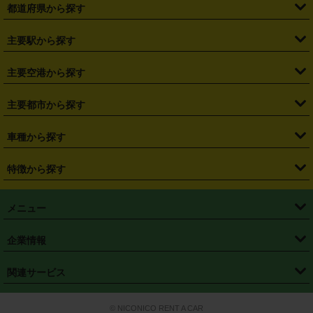
都道府県から探す
・
北海道
・
青森県
・
岩手県
・
宮城県
・
秋田県
・
山形県
主要駅から探す
・
福島県
・
東京都
・
神奈川県
・
埼玉県
・
千葉県
・
茨城県
・
札幌駅
・
仙台駅
・
新宿駅
・
池袋駅
・
渋谷駅
・
東京駅
主要空港から探す
・
栃木県
・
群馬県
・
山梨県
・
愛知県
・
静岡県
・
岐阜県
・
横浜駅
・
川崎駅
・
大宮駅
・
西船橋駅
・
柏駅
・
名古屋駅
・
新千歳空港
・
仙台空港
主要都市から探す
・
長野県
・
新潟県
・
富山県
・
石川県
・
福井県
・
大阪府
・
大阪駅
・
難波駅
・
三宮駅
・
京都駅
・
広島駅
・
博多駅
・
成田空港
・
羽田空港
・
兵庫県
・
京都府
・
滋賀県
・
和歌山県
・
奈良県
・
三重県
・
札幌市
・
仙台市
車種から探す
・
熊本駅
・
那覇空港駅
・
中部国際空港セントレア
・
関西国際空港
・
鳥取県
・
島根県
・
岡山県
・
広島県
・
山口県
・
徳島県
・
千葉市
・
さいたま市
・
軽自動車
・
コンパクトカー
・
ステーションワゴン・セダン
特徴から探す
・
大阪国際空港（伊丹空港）
・
神戸空港
・
香川県
・
愛媛県
・
高知県
・
福岡県
・
佐賀県
・
長崎県
・
横浜市
・
川崎市
・
ミニバン・ワンボックス
・
高級ミニバン・ワンボックス
・
SUV
・
岡山空港
・
徳島空港
・
ハイブリッド
・
宅配レンタカー
・
ETCカードレンタル
・
熊本県
・
大分県
・
宮崎県
・
鹿児島県
・
沖縄県
・
相模原市
・
新潟市
メニュー
・
軽トラック・商用バン
・
福岡空港
・
鹿児島空港
・
長期レンタル
・
深夜時間帯レンタル
・
免責補償プラス
・
静岡市
・
浜松市
・
・
トラック・バン
トップページ
・
はじめての方へ
・
ご利用案内
(タウンエースバン、ライトエースバン等)
企業情報
・
那覇空港
・
パーフェクト補償
・
スタッドレスタイヤ
・
直前予約
・
名古屋市
・
京都市
・
・
トラック・バン
ベストレート保証
・
予約から返却まで
・
・
店舗オリジナル
利用シーン別ガイ
(ハイエースバン・キャラバン等)
・
・
ニコパス(アプリ)
会社概要
・
ニュース
・
国際運転免許証
・
フランチャイズ募集
・
営業時間外返却サービス
・
個人情報保護
関連サービス
・
大阪市
・
堺市
ド
・
・
レッカー搬送サービス
カスタマーハラスメントに対する基本方針
・
神戸市
・
岡山市
・
・
車種・料金
カーリースなら「定額ニコノリパック」
・
店舗を探す
・
キャンペーン
© NICONICO RENT A CAR
・
特定商取引法に基づく表記
・
旅行業約款