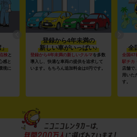
登録から4年未満の
潔」
新しい車がいっぱい♪
全
点検
と
登録から4年未満の新しいクルマ
を多数
全国47
心感と
導入し、快適な車両の提供を追求して
駅チカ
環境に
います。もちろん追加料金は0円です。
店舗で
用いた
す。