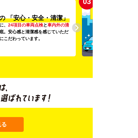
03
の
「安心・安全・清潔」
に、
24項目の車両点検
と
車内外の清
底。安心感と清潔感を感じていただ
にこだわっています。
見る