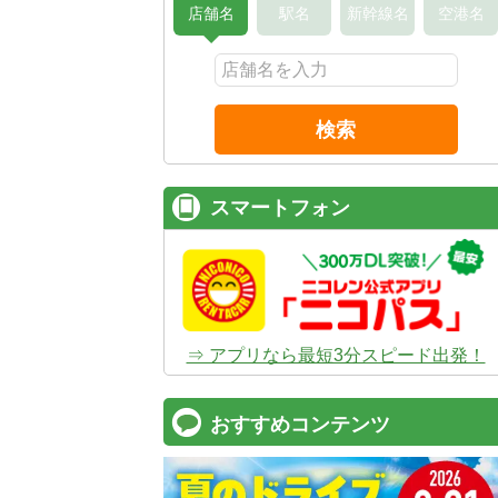
店舗名
駅名
新幹線名
空港名
検索
スマートフォン
⇒ アプリなら最短3分スピード出発！
おすすめコンテンツ