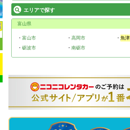
エリアで探す
富山県
・
富山市
・
高岡市
・
魚津
・
砺波市
・
南砺市