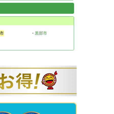
市
・
黒部市