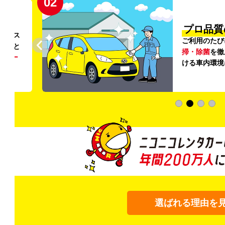
02
円〜
プロ品質
リンス
ご利用のたび
ること
掃・除菌
を徹
う
リー
ける車内環境
選ばれる理由を