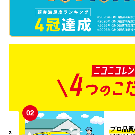
02
円〜
プロ品質
リンス