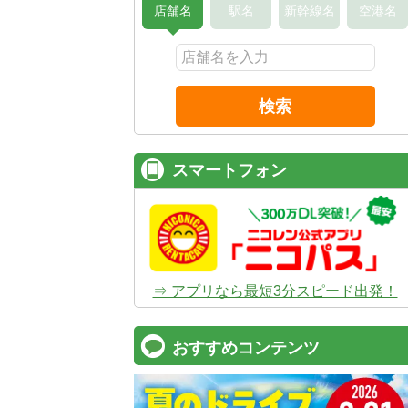
店舗名
駅名
新幹線名
空港名
検索
スマートフォン
⇒ アプリなら最短3分スピード出発！
おすすめコンテンツ