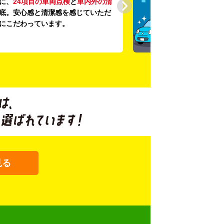
に、
24項目の車両点検
と
車内外の清
底。安心感と清潔感を感じていただ
にこだわっています。
見る