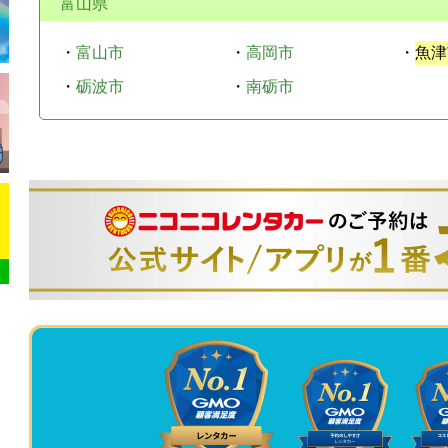
富山県
・
富山市
・
高岡市
・
魚津
・
砺波市
・
南砺市