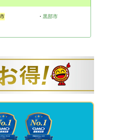
市
・
黒部市