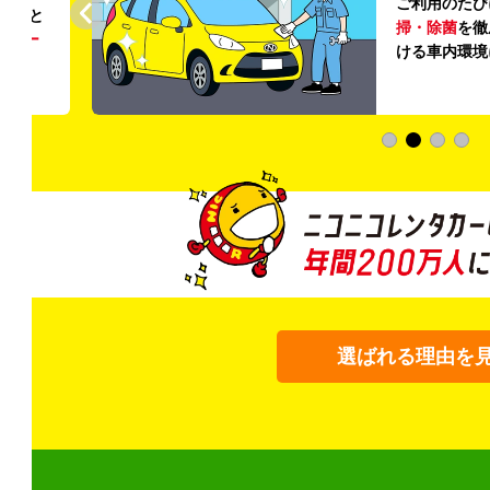
ご利用のたび
ること
掃・除菌
を徹
う
リー
ける車内環境
選ばれる理由を