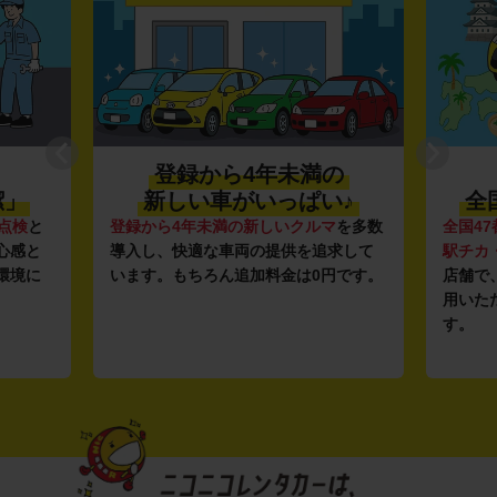
登録から4年未満の
潔」
新しい車がいっぱい♪
全
点検
と
登録から4年未満の新しいクルマ
を多数
全国47
心感と
導入し、快適な車両の提供を追求して
駅チカ
環境に
います。もちろん追加料金は0円です。
店舗で
用いた
す。