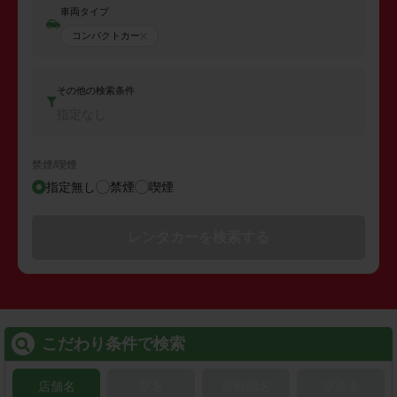
車両タイプ
コンパクトカー
その他の検索条件
指定なし
禁煙/喫煙
指定無し
禁煙
喫煙
レンタカーを検索する
こだわり条件で検索
店舗名
駅名
新幹線名
空港名