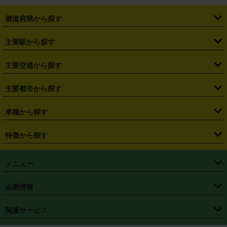
都道府県から探す
・
北海道
・
青森県
・
岩手県
・
宮城県
・
秋田県
・
山形県
主要駅から探す
・
福島県
・
東京都
・
神奈川県
・
埼玉県
・
千葉県
・
茨城県
・
札幌駅
・
仙台駅
・
新宿駅
・
池袋駅
・
渋谷駅
・
東京駅
主要空港から探す
・
栃木県
・
群馬県
・
山梨県
・
愛知県
・
静岡県
・
岐阜県
・
横浜駅
・
川崎駅
・
大宮駅
・
西船橋駅
・
柏駅
・
名古屋駅
・
新千歳空港
・
仙台空港
主要都市から探す
・
長野県
・
新潟県
・
富山県
・
石川県
・
福井県
・
大阪府
・
大阪駅
・
難波駅
・
三宮駅
・
京都駅
・
広島駅
・
博多駅
・
成田空港
・
羽田空港
・
兵庫県
・
京都府
・
滋賀県
・
和歌山県
・
奈良県
・
三重県
・
札幌市
・
仙台市
車種から探す
・
熊本駅
・
那覇空港駅
・
中部国際空港セントレア
・
関西国際空港
・
鳥取県
・
島根県
・
岡山県
・
広島県
・
山口県
・
徳島県
・
千葉市
・
さいたま市
・
軽自動車
・
コンパクトカー
・
ステーションワゴン・セダン
特徴から探す
・
大阪国際空港（伊丹空港）
・
神戸空港
・
香川県
・
愛媛県
・
高知県
・
福岡県
・
佐賀県
・
長崎県
・
横浜市
・
川崎市
・
ミニバン・ワンボックス
・
高級ミニバン・ワンボックス
・
SUV
・
岡山空港
・
徳島空港
・
ハイブリッド
・
宅配レンタカー
・
ETCカードレンタル
・
熊本県
・
大分県
・
宮崎県
・
鹿児島県
・
沖縄県
・
相模原市
・
新潟市
メニュー
・
軽トラック・商用バン
・
福岡空港
・
鹿児島空港
・
長期レンタル
・
深夜時間帯レンタル
・
免責補償プラス
・
静岡市
・
浜松市
・
・
トラック・バン
トップページ
・
はじめての方へ
・
ご利用案内
(タウンエースバン、ライトエースバン等)
企業情報
・
那覇空港
・
パーフェクト補償
・
スタッドレスタイヤ
・
直前予約
・
名古屋市
・
京都市
・
・
トラック・バン
ベストレート保証
・
予約から返却まで
・
・
店舗オリジナル
利用シーン別ガイ
(ハイエースバン・キャラバン等)
・
・
ニコパス(アプリ)
会社概要
・
ニュース
・
国際運転免許証
・
フランチャイズ募集
・
営業時間外返却サービス
・
個人情報保護
関連サービス
・
大阪市
・
堺市
ド
・
・
レッカー搬送サービス
カスタマーハラスメントに対する基本方針