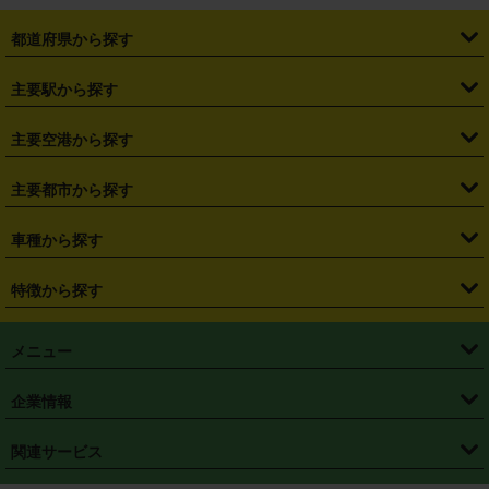
都道府県から探す
・
北海道
・
青森県
・
岩手県
・
宮城県
・
秋田県
・
山形県
主要駅から探す
・
福島県
・
東京都
・
神奈川県
・
埼玉県
・
千葉県
・
茨城県
・
札幌駅
・
仙台駅
・
新宿駅
・
池袋駅
・
渋谷駅
・
東京駅
主要空港から探す
・
栃木県
・
群馬県
・
山梨県
・
愛知県
・
静岡県
・
岐阜県
・
横浜駅
・
川崎駅
・
大宮駅
・
西船橋駅
・
柏駅
・
名古屋駅
・
新千歳空港
・
仙台空港
主要都市から探す
・
長野県
・
新潟県
・
富山県
・
石川県
・
福井県
・
大阪府
・
大阪駅
・
難波駅
・
三宮駅
・
京都駅
・
広島駅
・
博多駅
・
成田空港
・
羽田空港
・
兵庫県
・
京都府
・
滋賀県
・
和歌山県
・
奈良県
・
三重県
・
札幌市
・
仙台市
車種から探す
・
熊本駅
・
那覇空港駅
・
中部国際空港セントレア
・
関西国際空港
・
鳥取県
・
島根県
・
岡山県
・
広島県
・
山口県
・
徳島県
・
千葉市
・
さいたま市
・
軽自動車
・
コンパクトカー
・
ステーションワゴン・セダン
特徴から探す
・
大阪国際空港（伊丹空港）
・
神戸空港
・
香川県
・
愛媛県
・
高知県
・
福岡県
・
佐賀県
・
長崎県
・
横浜市
・
川崎市
・
ミニバン・ワンボックス
・
高級ミニバン・ワンボックス
・
SUV
・
岡山空港
・
徳島空港
・
ハイブリッド
・
宅配レンタカー
・
ETCカードレンタル
・
熊本県
・
大分県
・
宮崎県
・
鹿児島県
・
沖縄県
・
相模原市
・
新潟市
メニュー
・
軽トラック・商用バン
・
福岡空港
・
鹿児島空港
・
長期レンタル
・
深夜時間帯レンタル
・
免責補償プラス
・
静岡市
・
浜松市
・
・
トラック・バン
トップページ
・
はじめての方へ
・
ご利用案内
(タウンエースバン、ライトエースバン等)
企業情報
・
那覇空港
・
パーフェクト補償
・
スタッドレスタイヤ
・
直前予約
・
名古屋市
・
京都市
・
・
トラック・バン
ベストレート保証
・
予約から返却まで
・
・
店舗オリジナル
利用シーン別ガイ
(ハイエースバン・キャラバン等)
・
・
ニコパス(アプリ)
会社概要
・
ニュース
・
国際運転免許証
・
フランチャイズ募集
・
営業時間外返却サービス
・
個人情報保護
関連サービス
・
大阪市
・
堺市
ド
・
・
レッカー搬送サービス
カスタマーハラスメントに対する基本方針