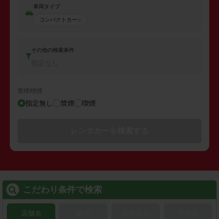
車両タイプ
コンパクトカー
その他の検索条件
指定なし
禁煙/喫煙
指定無し
禁煙
喫煙
レンタカーを検索する
こだわり条件で検索
店舗名
駅名
新幹線名
空港名