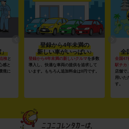
登録から4年未満の
潔」
新しい車がいっぱい♪
全
点検
と
登録から4年未満の新しいクルマ
を多数
全国47
心感と
導入し、快適な車両の提供を追求して
駅チカ
環境に
います。もちろん追加料金は0円です。
店舗で
用いた
す。