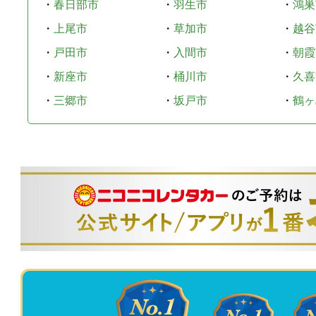
・
春日部市
・
羽生市
・
鴻巣
・
上尾市
・
草加市
・
越谷
・
戸田市
・
入間市
・
朝霞
・
新座市
・
桶川市
・
久喜
・
三郷市
・
坂戸市
・
鶴ヶ