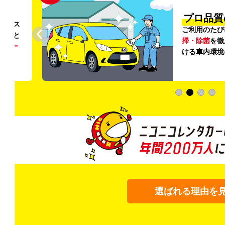
円〜
プロ品質
リンス
ご利用のたび
ること
掃・除菌
を徹
う
リー
ける車内環境
選ばれる理由を