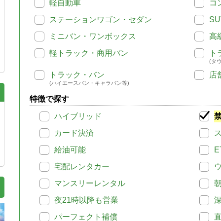
軽自動車
コ
ステーションワゴン・セダン
SU
ミニバン・ワンボックス
高
軽トラック・商用バン
ト
(タ
トラック・バン
店
(ハイエースバン・キャラバン等)
特徴で探す
ハイブリッド
カード決済
給油可能
E
宅配レンタカー
マンスリーレンタル
夜21時以降も営業
パーフェクト補償