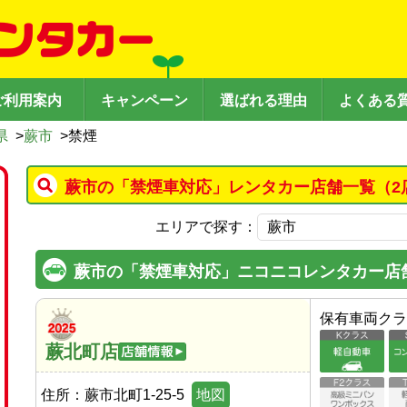
ご利用案内
キャンペーン
選ばれる理由
よくある
県
>
蕨市
>
禁煙
蕨市の「禁煙車対応」レンタカー店舗一覧（2
エリアで探す：
蕨市の「禁煙車対応」ニコニコレンタカー店
保有車両クラ
蕨北町店
住所：
蕨市北町1-25-5
地図