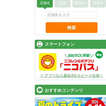
店舗名
駅名
新幹線名
空港名
検索
スマートフォン
⇒ アプリなら最短3分スピード出発！
おすすめコンテンツ