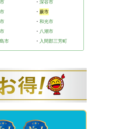
市
・
深谷市
市
・
蕨市
市
・
和光市
市
・
八潮市
島市
・
入間郡三芳町