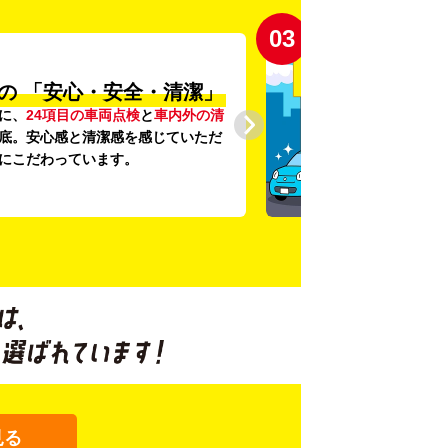
03
の
「安心・安全・清潔」
に、
24項目の車両点検
と
車内外の清
底。安心感と清潔感を感じていただ
にこだわっています。
見る