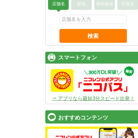
店舗名
駅名
新幹線名
空港名
検索
スマートフォン
⇒ アプリなら最短3分スピード出発！
おすすめコンテンツ