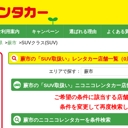
ご利用案内
キャンペーン
選ばれる理由
よくある
県
>
蕨市
>
SUVクラス(SUV)
蕨市の「SUV取扱い」レンタカー店舗一覧（0
エリアで探す：
蕨市の「SUV取扱い」ニコニコレンタカー店
ご希望の条件に該当する店
条件を変更して再度検索
蕨市のニコニコレンタカーを条件検索