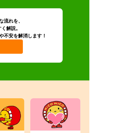
な流れを、
すく解説。
や不安を解消します！