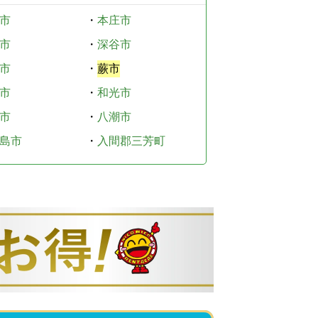
市
・
本庄市
市
・
深谷市
市
・
蕨市
市
・
和光市
市
・
八潮市
島市
・
入間郡三芳町