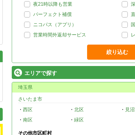
夜21時以降も営業
パーフェクト補償
ニコパス（アプリ）
営業時間外返却サービス
絞り込む
エリアで探す
埼玉県
さいたま市
・
西区
・
北区
・
見沼
・
南区
・
緑区
その他市区町村