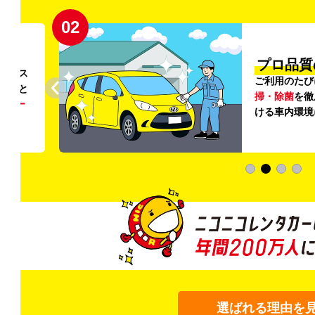
02
円〜
プロ品質
リンス
ご利用のたび
ること
掃・除菌
を徹
う
リー
ける車内環境
選ばれる理由を