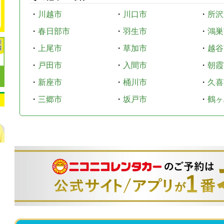
・
川越市
・
川口市
・
所沢
・
春日部市
・
羽生市
・
鴻巣
・
上尾市
・
草加市
・
越谷
・
戸田市
・
入間市
・
朝霞
・
新座市
・
桶川市
・
久喜
・
三郷市
・
坂戸市
・
鶴ヶ