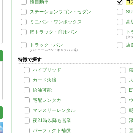
軽自動車
コ
ステーションワゴン・セダン
SU
ミニバン・ワンボックス
高
軽トラック・商用バン
ト
(タ
トラック・バン
店
(ハイエースバン・キャラバン等)
特徴で探す
ハイブリッド
カード決済
給油可能
E
宅配レンタカー
マンスリーレンタル
夜21時以降も営業
パーフェクト補償