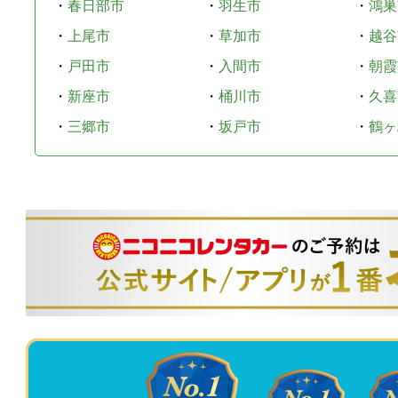
・
春日部市
・
羽生市
・
鴻巣
・
上尾市
・
草加市
・
越谷
・
戸田市
・
入間市
・
朝霞
・
新座市
・
桶川市
・
久喜
・
三郷市
・
坂戸市
・
鶴ヶ