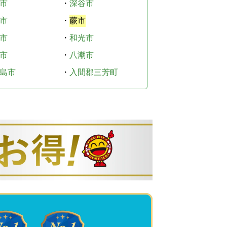
市
・
深谷市
市
・
蕨市
市
・
和光市
市
・
八潮市
島市
・
入間郡三芳町