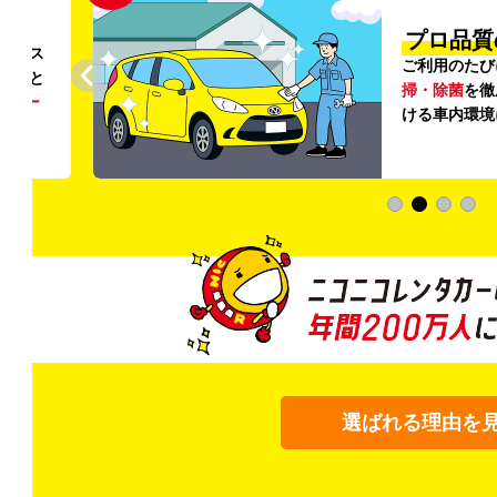
円〜
プロ品質
リンス
ご利用のたび
ること
掃・除菌
を徹
う
リー
ける車内環境
選ばれる理由を