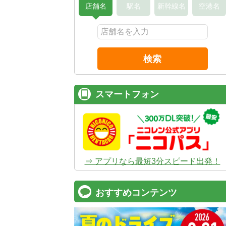
店舗名
駅名
新幹線名
空港名
検索
スマートフォン
⇒ アプリなら最短3分スピード出発！
おすすめコンテンツ