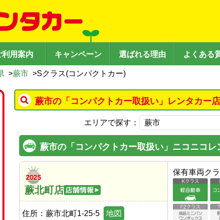
ご利用案内
キャンペーン
選ばれる理由
よくある
県
>
蕨市
>
Sクラス(コンパクトカー)
蕨市の「コンパクトカー取扱い」レンタカー店
エリアで探す：
蕨市の「コンパクトカー取扱い」ニコニコレ
保有車両クラ
蕨北町店
住所：
蕨市北町1-25-5
地図