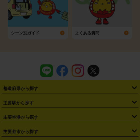
シーン別ガイド
よくある質問
都道府県から探す
・
北海道
・
青森県
・
岩手県
・
宮城県
・
秋田県
・
山形県
主要駅から探す
・
福島県
・
東京都
・
神奈川県
・
埼玉県
・
千葉県
・
茨城県
・
札幌駅
・
仙台駅
・
新宿駅
・
池袋駅
・
渋谷駅
・
東京駅
主要空港から探す
・
栃木県
・
群馬県
・
山梨県
・
愛知県
・
静岡県
・
岐阜県
・
横浜駅
・
川崎駅
・
大宮駅
・
西船橋駅
・
柏駅
・
名古屋駅
・
新千歳空港
・
仙台空港
主要都市から探す
・
長野県
・
新潟県
・
富山県
・
石川県
・
福井県
・
大阪府
・
大阪駅
・
難波駅
・
三宮駅
・
京都駅
・
広島駅
・
博多駅
・
成田空港
・
羽田空港