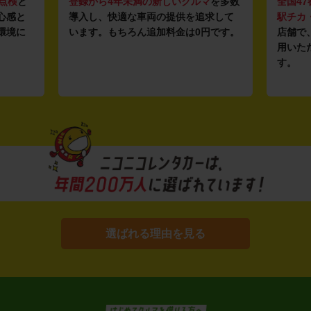
点検
と
登録から4年未満の新しいクルマ
を多数
全国47
心感と
導入し、快適な車両の提供を追求して
駅チカ
環境に
います。もちろん追加料金は0円です。
店舗で
用いた
す。
選ばれる理由を見る