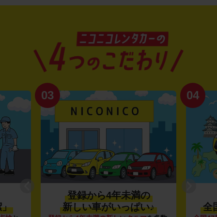
03
04
登録から4年未満の
潔」
新しい車がいっぱい♪
全