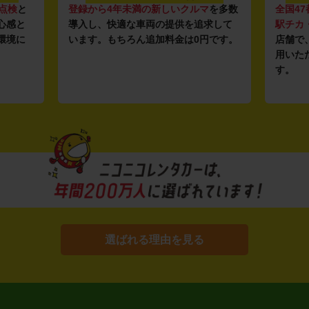
点検
と
登録から4年未満の新しいクルマ
を多数
全国47
心感と
導入し、快適な車両の提供を追求して
駅チカ
環境に
います。もちろん追加料金は0円です。
店舗で
用いた
す。
選ばれる理由を見る