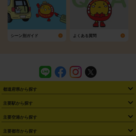
シーン別ガイド
よくある質問
都道府県から探す
・
北海道
・
青森県
・
岩手県
・
宮城県
・
秋田県
・
山形県
主要駅から探す
・
福島県
・
東京都
・
神奈川県
・
埼玉県
・
千葉県
・
茨城県
・
札幌駅
・
仙台駅
・
新宿駅
・
池袋駅
・
渋谷駅
・
東京駅
主要空港から探す
・
栃木県
・
群馬県
・
山梨県
・
愛知県
・
静岡県
・
岐阜県
・
横浜駅
・
川崎駅
・
大宮駅
・
西船橋駅
・
柏駅
・
名古屋駅
・
新千歳空港
・
仙台空港
主要都市から探す
・
長野県
・
新潟県
・
富山県
・
石川県
・
福井県
・
大阪府
・
大阪駅
・
難波駅
・
三宮駅
・
京都駅
・
広島駅
・
博多駅