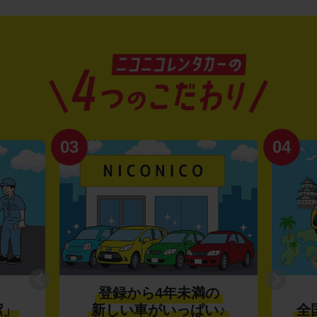
03
04
登録から4年未満の
潔」
新しい車がいっぱい♪
全