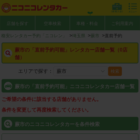
店舗を探す
空車検索
車種・料金
ご利用案内
>
>
>
格安レンタカー予約「ニコレン」
埼玉県
蕨市
直前予約
蕨市の「直前予約可能」レンタカー店舗一覧（0店
舗）
エリアで探す：
検索
蕨市の「直前予約可能」ニコニコレンタカー店舗一覧
ご希望の条件に該当する店舗がありません。
条件を変更して再度検索してください。
蕨市のニコニコレンタカーを条件検索