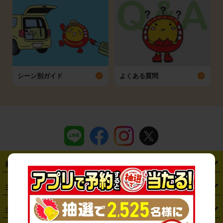
シーン別ガイド
よくある質問
都道府県から探す
・
北海道
・
青森県
・
岩手県
・
宮城県
・
秋田県
・
山形県
主要駅から探す
・
福島県
・
東京都
・
神奈川県
・
埼玉県
・
千葉県
・
茨城県
・
札幌駅
・
仙台駅
・
新宿駅
・
池袋駅
・
渋谷駅
・
東京駅
主要空港から探す
・
栃木県
・
群馬県
・
山梨県
・
愛知県
・
静岡県
・
岐阜県
・
横浜駅
・
川崎駅
・
大宮駅
・
西船橋駅
・
柏駅
・
名古屋駅