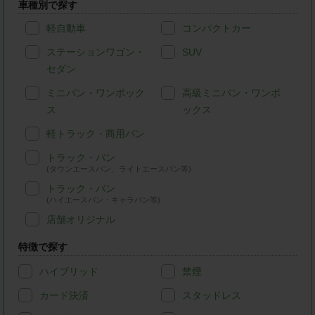
車種別で探す
軽自動車
コンパクトカー
ステーションワゴン・
SUV
セダン
ミニバン・ワンボック
高級ミニバン・ワンボ
ス
ックス
軽トラック・商用バン
トラック・バン
(タウンエースバン、ライトエースバン等)
トラック・バン
(ハイエースバン・キャラバン等)
店舗オリジナル
特徴で探す
ハイブリッド
禁煙
カード決済
スタッドレス