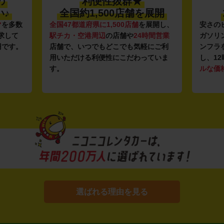
の
利便性抜群★
♪
全国約1,500店舗を展開
マ
を多数
全国47都道府県に1,500店舗
を展開し、
安さの
求して
駅チカ・空港周辺
の店舗や
24時間営業
ガソリ
円です。
店舗で、いつでもどこでも気軽にご利
ンフラ
用いただける利便性にこだわっていま
し、12
す。
ルな価
選ばれる理由を見る