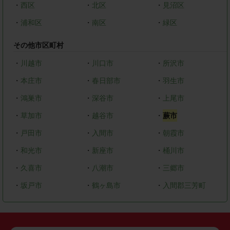
・
西区
・
北区
・
見沼区
・
浦和区
・
南区
・
緑区
その他市区町村
・
川越市
・
川口市
・
所沢市
・
本庄市
・
春日部市
・
羽生市
・
鴻巣市
・
深谷市
・
上尾市
・
草加市
・
越谷市
・
蕨市
・
戸田市
・
入間市
・
朝霞市
・
和光市
・
新座市
・
桶川市
・
久喜市
・
八潮市
・
三郷市
・
坂戸市
・
鶴ヶ島市
・
入間郡三芳町