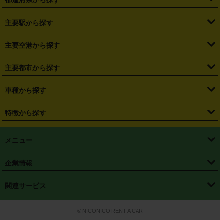
・
北海道
・
青森県
・
岩手県
・
宮城県
・
秋田県
・
山形県
主要駅から探す
・
福島県
・
東京都
・
神奈川県
・
埼玉県
・
千葉県
・
茨城県
・
札幌駅
・
仙台駅
・
新宿駅
・
池袋駅
・
渋谷駅
・
東京駅
主要空港から探す
・
栃木県
・
群馬県
・
山梨県
・
愛知県
・
静岡県
・
岐阜県
・
横浜駅
・
川崎駅
・
大宮駅
・
西船橋駅
・
柏駅
・
名古屋駅
・
新千歳空港
・
仙台空港
主要都市から探す
・
長野県
・
新潟県
・
富山県
・
石川県
・
福井県
・
大阪府
・
大阪駅
・
難波駅
・
三宮駅
・
京都駅
・
広島駅
・
博多駅
・
成田空港
・
羽田空港
・
兵庫県
・
京都府
・
滋賀県
・
和歌山県
・
奈良県
・
三重県
・
札幌市
・
仙台市
車種から探す
・
熊本駅
・
那覇空港駅
・
中部国際空港セントレア
・
関西国際空港
・
鳥取県
・
島根県
・
岡山県
・
広島県
・
山口県
・
徳島県
・
千葉市
・
さいたま市
・
軽自動車
・
コンパクトカー
・
ステーションワゴン・セダン
特徴から探す
・
大阪国際空港（伊丹空港）
・
神戸空港
・
香川県
・
愛媛県
・
高知県
・
福岡県
・
佐賀県
・
長崎県
・
横浜市
・
川崎市
・
ミニバン・ワンボックス
・
高級ミニバン・ワンボックス
・
SUV
・
岡山空港
・
徳島空港
・
ハイブリッド
・
宅配レンタカー
・
ETCカードレンタル
・
熊本県
・
大分県
・
宮崎県
・
鹿児島県
・
沖縄県
・
相模原市
・
新潟市
メニュー
・
軽トラック・商用バン
・
福岡空港
・
鹿児島空港
・
長期レンタル
・
深夜時間帯レンタル
・
免責補償プラス
・
静岡市
・
浜松市
・
・
トラック・バン
トップページ
・
はじめての方へ
・
ご利用案内
(タウンエースバン、ライトエースバン等)
企業情報
・
那覇空港
・
パーフェクト補償
・
スタッドレスタイヤ
・
直前予約
・
名古屋市
・
京都市
・
・
トラック・バン
ベストレート保証
・
予約から返却まで
・
・
店舗オリジナル
利用シーン別ガイ
(ハイエースバン・キャラバン等)
・
・
ニコパス(アプリ)
会社概要
・
ニュース
・
国際運転免許証
・
フランチャイズ募集
・
営業時間外返却サービス
・
個人情報保護
関連サービス
・
大阪市
・
堺市
ド
・
・
レッカー搬送サービス
カスタマーハラスメントに対する基本方針
・
神戸市
・
岡山市
・
・
車種・料金
カーリースなら「定額ニコノリパック」
・
店舗を探す
・
キャンペーン
© NICONICO RENT A CAR
・
特定商取引法に基づく表記
・
旅行業約款
・
広島市
・
北九州市
・
・
会員特典
超短期カーリースの「ニコリース」
・
選ばれる理由
・
安心・安全への取