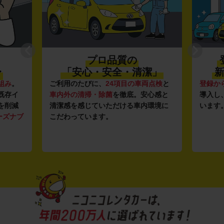
プロ品質の
〜
「安心・安全・清潔」
新
組み
。
ご利用のたびに、
24項目の車両点検
と
登録か
既存イ
車内外の清掃・除菌
を徹底。安心感と
導入し
を削減
清潔感を感じていただける車内環境に
います
ーズナブ
こだわっています。