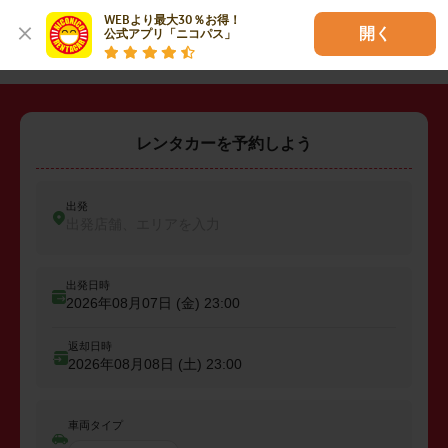
WEBより最大30％お得！

・
坂戸市
・
鶴ヶ島市
・
入間郡三芳町
開く
公式アプリ「ニコパス」
レンタカーを予約しよう
出発
出発店舗、エリアを入力
出発日時
2026年08月07日 (金)
23:00
返却日時
2026年08月08日 (土)
23:00
車両タイプ