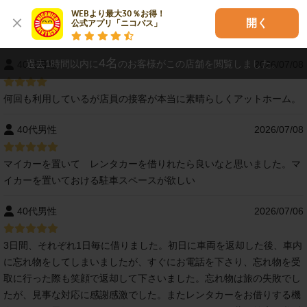
WEBより最大30％お得！

開く
公式アプリ「ニコパス」
レビュー
4
名
過去1時間以内に
のお客様がこの店舗を閲覧しました。
40代男性
2026/07/08
何回も利用しているが店員の接客が本当に素晴らしくアットホーム。
40代男性
2026/07/08
マイカーを置いて レンタカーを借りれたら良いなと思いました。マ
イカーを置いておける駐車スペースが欲しい
40代男性
2026/07/06
3日間、それぞれ1日毎に借りました。初日に車両を返却した後、車内
に忘れ物をしてしまいましたが、すぐにお電話を下さり、忘れ物を受
取に行った際も笑顔で返却して下さいました。忘れ物は旅の失敗でし
たが、見事な対応に感謝感激でした。またレンタカーをお借りする機