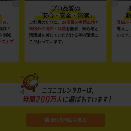
登録から4年未満の
潔」
新しい車がいっぱい♪
全
点検
と
登録から4年未満の新しいクルマ
を多数
全国47
心感と
導入し、快適な車両の提供を追求して
駅チカ
環境に
います。もちろん追加料金は0円です。
店舗で
用いた
す。
選ばれる理由を見る