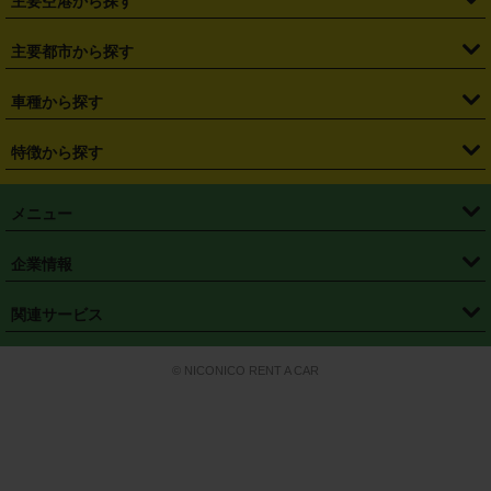
主要空港から探す
・
栃木県
・
群馬県
・
山梨県
・
愛知県
・
静岡県
・
岐阜県
・
横浜駅
・
川崎駅
・
大宮駅
・
西船橋駅
・
柏駅
・
名古屋駅
・
新千歳空港
・
仙台空港
主要都市から探す
・
長野県
・
新潟県
・
富山県
・
石川県
・
福井県
・
大阪府
・
大阪駅
・
難波駅
・
三宮駅
・
京都駅
・
広島駅
・
博多駅
・
成田空港
・
羽田空港
・
兵庫県
・
京都府
・
滋賀県
・
和歌山県
・
奈良県
・
三重県
・
札幌市
・
仙台市
車種から探す
・
熊本駅
・
那覇空港駅
・
中部国際空港セントレア
・
関西国際空港
・
鳥取県
・
島根県
・
岡山県
・
広島県
・
山口県
・
徳島県
・
千葉市
・
さいたま市
・
軽自動車
・
コンパクトカー
・
ステーションワゴン・セダン
特徴から探す
・
大阪国際空港（伊丹空港）
・
神戸空港
・
香川県
・
愛媛県
・
高知県
・
福岡県
・
佐賀県
・
長崎県
・
横浜市
・
川崎市
・
ミニバン・ワンボックス
・
高級ミニバン・ワンボックス
・
SUV
・
岡山空港
・
徳島空港
・
ハイブリッド
・
宅配レンタカー
・
ETCカードレンタル
・
熊本県
・
大分県
・
宮崎県
・
鹿児島県
・
沖縄県
・
相模原市
・
新潟市
メニュー
・
軽トラック・商用バン
・
福岡空港
・
鹿児島空港
・
長期レンタル
・
深夜時間帯レンタル
・
免責補償プラス
・
静岡市
・
浜松市
・
・
トラック・バン
トップページ
・
はじめての方へ
・
ご利用案内
(タウンエースバン、ライトエースバン等)
企業情報
・
那覇空港
・
パーフェクト補償
・
スタッドレスタイヤ
・
直前予約
・
名古屋市
・
京都市
・
・
トラック・バン
ベストレート保証
・
予約から返却まで
・
・
店舗オリジナル
利用シーン別ガイ
(ハイエースバン・キャラバン等)
・
・
ニコパス(アプリ)
会社概要
・
ニュース
・
国際運転免許証
・
フランチャイズ募集
・
営業時間外返却サービス
・
個人情報保護
関連サービス
・
大阪市
・
堺市
ド
・
・
レッカー搬送サービス
カスタマーハラスメントに対する基本方針
・
神戸市
・
岡山市
・
・
車種・料金
カーリースなら「定額ニコノリパック」
・
店舗を探す
・
キャンペーン
© NICONICO RENT A CAR
・
特定商取引法に基づく表記
・
旅行業約款
・
広島市
・
北九州市
・
・
会員特典
超短期カーリースの「ニコリース」
・
選ばれる理由
・
安心・安全への取
り組み
・
福岡市
・
熊本市
・
清潔・快適な車内
・
徹底した車両点検
・
新しいクルマ
空間