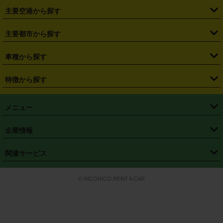
・
札幌駅
・
仙台駅
・
新宿駅
・
池袋駅
・
渋谷駅
・
東京駅
主要空港から探す
・
栃木県
・
群馬県
・
山梨県
・
愛知県
・
静岡県
・
岐阜県
・
横浜駅
・
川崎駅
・
大宮駅
・
西船橋駅
・
柏駅
・
名古屋駅
・
新千歳空港
・
仙台空港
主要都市から探す
・
長野県
・
新潟県
・
富山県
・
石川県
・
福井県
・
大阪府
・
大阪駅
・
難波駅
・
三宮駅
・
京都駅
・
広島駅
・
博多駅
・
成田空港
・
羽田空港
・
兵庫県
・
京都府
・
滋賀県
・
和歌山県
・
奈良県
・
三重県
・
札幌市
・
仙台市
車種から探す
・
熊本駅
・
那覇空港駅
・
中部国際空港セントレア
・
関西国際空港
・
鳥取県
・
島根県
・
岡山県
・
広島県
・
山口県
・
徳島県
・
千葉市
・
さいたま市
・
軽自動車
・
コンパクトカー
・
ステーションワゴン・セダン
特徴から探す
・
大阪国際空港（伊丹空港）
・
神戸空港
・
香川県
・
愛媛県
・
高知県
・
福岡県
・
佐賀県
・
長崎県
・
横浜市
・
川崎市
・
ミニバン・ワンボックス
・
高級ミニバン・ワンボックス
・
SUV
・
岡山空港
・
徳島空港
・
ハイブリッド
・
宅配レンタカー
・
ETCカードレンタル
・
熊本県
・
大分県
・
宮崎県
・
鹿児島県
・
沖縄県
・
相模原市
・
新潟市
メニュー
・
軽トラック・商用バン
・
福岡空港
・
鹿児島空港
・
長期レンタル
・
深夜時間帯レンタル
・
免責補償プラス
・
静岡市
・
浜松市
・
・
トラック・バン
トップページ
・
はじめての方へ
・
ご利用案内
(タウンエースバン、ライトエースバン等)
企業情報
・
那覇空港
・
パーフェクト補償
・
スタッドレスタイヤ
・
直前予約
・
名古屋市
・
京都市
・
・
トラック・バン
ベストレート保証
・
予約から返却まで
・
・
店舗オリジナル
利用シーン別ガイ
(ハイエースバン・キャラバン等)
・
・
ニコパス(アプリ)
会社概要
・
ニュース
・
国際運転免許証
・
フランチャイズ募集
・
営業時間外返却サービス
・
個人情報保護
関連サービス
・
大阪市
・
堺市
ド
・
・
レッカー搬送サービス
カスタマーハラスメントに対する基本方針
・
神戸市
・
岡山市
・
・
車種・料金
カーリースなら「定額ニコノリパック」
・
店舗を探す
・
キャンペーン
© NICONICO RENT A CAR
・
特定商取引法に基づく表記
・
旅行業約款
・
広島市
・
北九州市
・
・
会員特典
超短期カーリースの「ニコリース」
・
選ばれる理由
・
安心・安全への取
り組み
・
福岡市
・
熊本市
・
清潔・快適な車内
・
徹底した車両点検
・
新しいクルマ