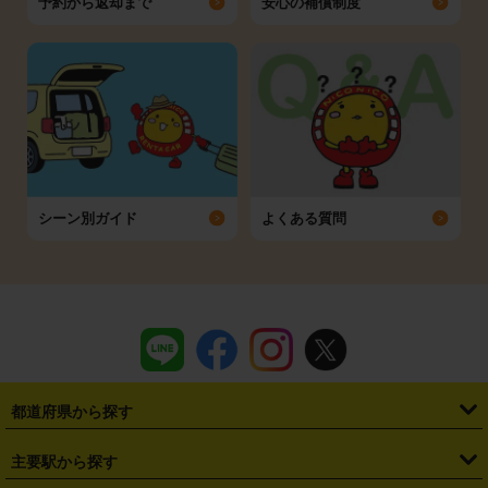
予約から返却まで
安心の補償制度
シーン別ガイド
よくある質問
都道府県から探す
・
北海道
・
青森県
・
岩手県
・
宮城県
・
秋田県
・
山形県
主要駅から探す
・
福島県
・
東京都
・
神奈川県
・
埼玉県
・
千葉県
・
茨城県