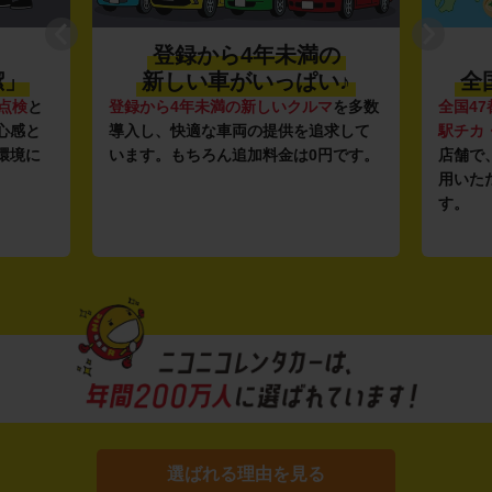
登録から4年未満の
潔」
新しい車がいっぱい♪
全
点検
と
登録から4年未満の新しいクルマ
を多数
全国47
心感と
導入し、快適な車両の提供を追求して
駅チカ
環境に
います。もちろん追加料金は0円です。
店舗で
用いた
す。
選ばれる理由を見る