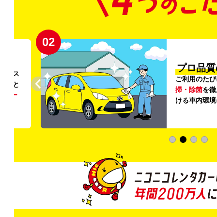
02
円〜
プロ品質
リンス
ご利用のたび
ること
掃・除菌
を徹
う
リー
ける車内環境