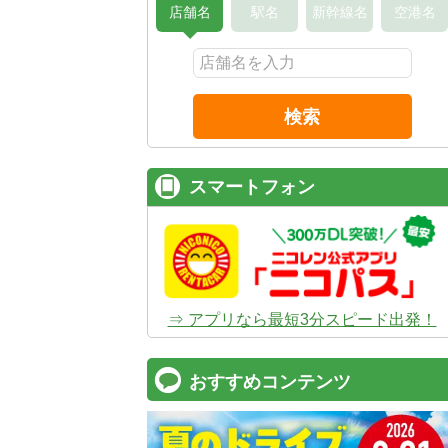
店舗名
駅名
新幹線名
空港名
検索
スマートフォン
⇒ アプリなら最短3分スピード出発！
おすすめコンテンツ