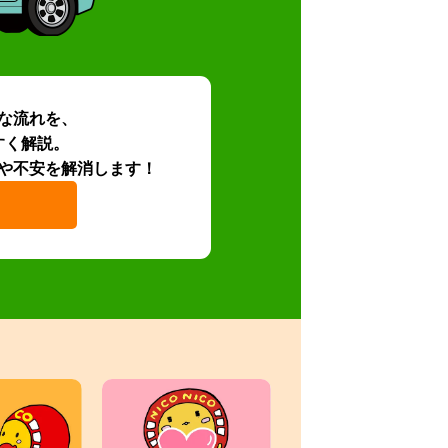
な流れを、
すく解説。
や不安を解消します！