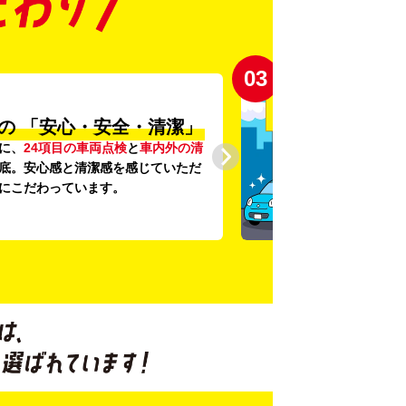
03
の
「安心・安全・清潔」
に、
24項目の車両点検
と
車内外の清
底。安心感と清潔感を感じていただ
にこだわっています。