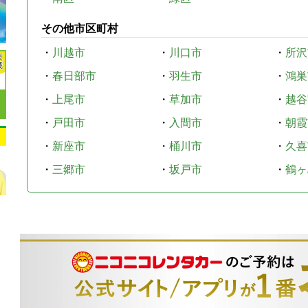
その他市区町村
・
川越市
・
川口市
・
所沢
・
春日部市
・
羽生市
・
鴻巣
・
上尾市
・
草加市
・
越谷
・
戸田市
・
入間市
・
朝霞
・
新座市
・
桶川市
・
久喜
・
三郷市
・
坂戸市
・
鶴ヶ