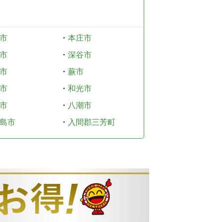
市
・
本庄市
市
・
深谷市
市
・
蕨市
市
・
和光市
市
・
八潮市
島市
・
入間郡三芳町