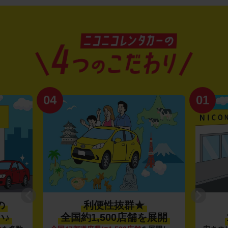
04
01
の
利便性抜群★
♪
全国約1,500店舗を展開