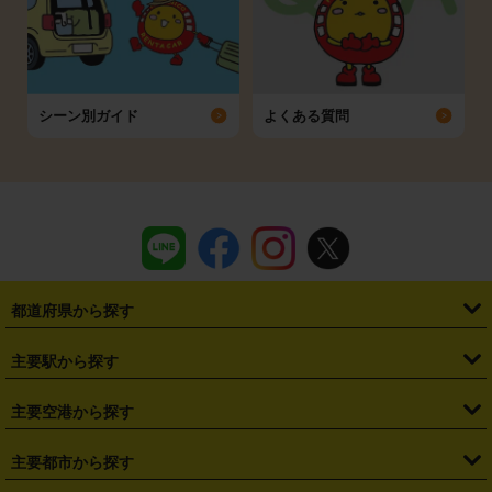
シーン別ガイド
よくある質問
都道府県から探す
・
北海道
・
青森県
・
岩手県
・
宮城県
・
秋田県
・
山形県
主要駅から探す
・
福島県
・
東京都
・
神奈川県
・
埼玉県
・
千葉県
・
茨城県
・
札幌駅
・
仙台駅
・
新宿駅
・
池袋駅
・
渋谷駅
・
東京駅
主要空港から探す
・
栃木県
・
群馬県
・
山梨県
・
愛知県
・
静岡県
・
岐阜県
・
横浜駅
・
川崎駅
・
大宮駅
・
西船橋駅
・
柏駅
・
名古屋駅
・
新千歳空港
・
仙台空港
主要都市から探す
・
長野県
・
新潟県
・
富山県
・
石川県
・
福井県
・
大阪府
・
大阪駅
・
難波駅
・
三宮駅
・
京都駅
・
広島駅
・
博多駅
・
成田空港
・
羽田空港