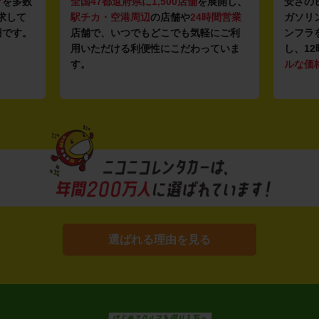
マ
を多数
全国47都道府県に1,500店舗
を展開し、
安さの
求して
駅チカ・空港周辺
の店舗や
24時間営業
ガソリ
円です。
店舗で、いつでもどこでも気軽にご利
ンフラ
用いただける利便性にこだわっていま
し、12
す。
ルな価
選ばれる理由を見る