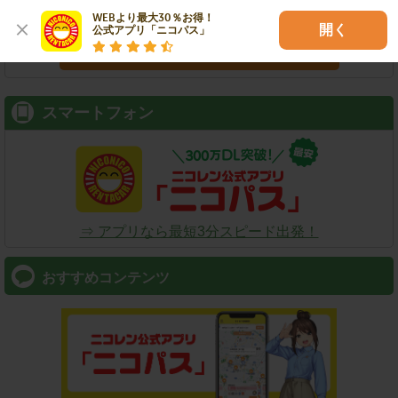
WEBより最大30％お得！

開く
公式アプリ「ニコパス」
検索
スマートフォン
⇒ アプリなら最短3分スピード出発！
おすすめコンテンツ