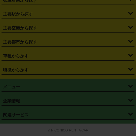
都道府県から探す
・
北海道
・
青森県
・
岩手県
・
宮城県
・
秋田県
・
山形県
主要駅から探す
・
福島県
・
東京都
・
神奈川県
・
埼玉県
・
千葉県
・
茨城県
・
札幌駅
・
仙台駅
・
新宿駅
・
池袋駅
・
渋谷駅
・
東京駅
主要空港から探す
・
栃木県
・
群馬県
・
山梨県
・
愛知県
・
静岡県
・
岐阜県
・
横浜駅
・
川崎駅
・
大宮駅
・
西船橋駅
・
柏駅
・
名古屋駅
・
新千歳空港
・
仙台空港
主要都市から探す
・
長野県
・
新潟県
・
富山県
・
石川県
・
福井県
・
大阪府
・
大阪駅
・
難波駅
・
三宮駅
・
京都駅
・
広島駅
・
博多駅
・
成田空港
・
羽田空港
・
兵庫県
・
京都府
・
滋賀県
・
和歌山県
・
奈良県
・
三重県
・
札幌市
・
仙台市
車種から探す
・
熊本駅
・
那覇空港駅
・
中部国際空港セントレア
・
関西国際空港
・
鳥取県
・
島根県
・
岡山県
・
広島県
・
山口県
・
徳島県
・
千葉市
・
さいたま市
・
軽自動車
・
コンパクトカー
・
ステーションワゴン・セダン
特徴から探す
・
大阪国際空港（伊丹空港）
・
神戸空港
・
香川県
・
愛媛県
・
高知県
・
福岡県
・
佐賀県
・
長崎県
・
横浜市
・
川崎市
・
ミニバン・ワンボックス
・
高級ミニバン・ワンボックス
・
SUV
・
岡山空港
・
徳島空港
・
ハイブリッド
・
宅配レンタカー
・
ETCカードレンタル
・
熊本県
・
大分県
・
宮崎県
・
鹿児島県
・
沖縄県
・
相模原市
・
新潟市
メニュー
・
軽トラック・商用バン
・
福岡空港
・
鹿児島空港
・
長期レンタル
・
深夜時間帯レンタル
・
免責補償プラス
・
静岡市
・
浜松市
・
・
トラック・バン
トップページ
・
はじめての方へ
・
ご利用案内
(タウンエースバン、ライトエースバン等)
企業情報
・
那覇空港
・
パーフェクト補償
・
スタッドレスタイヤ
・
直前予約
・
名古屋市
・
京都市
・
・
トラック・バン
ベストレート保証
・
予約から返却まで
・
・
店舗オリジナル
利用シーン別ガイ
(ハイエースバン・キャラバン等)
・
・
ニコパス(アプリ)
会社概要
・
ニュース
・
国際運転免許証
・
フランチャイズ募集
・
営業時間外返却サービス
・
個人情報保護
関連サービス
・
大阪市
・
堺市
ド
・
・
レッカー搬送サービス
カスタマーハラスメントに対する基本方針
・
神戸市
・
岡山市
・
・
車種・料金
カーリースなら「定額ニコノリパック」
・
店舗を探す
・
キャンペーン
© NICONICO RENT A CAR
・
特定商取引法に基づく表記
・
旅行業約款
・
広島市
・
北九州市