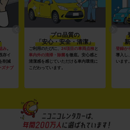
プロ品質の
〜
「安心・安全・清潔」
新
組み
。
ご利用のたびに、
24項目の車両点検
と
登録か
既存イ
車内外の清掃・除菌
を徹底。安心感と
導入し
を削減
清潔感を感じていただける車内環境に
います
ーズナブ
こだわっています。