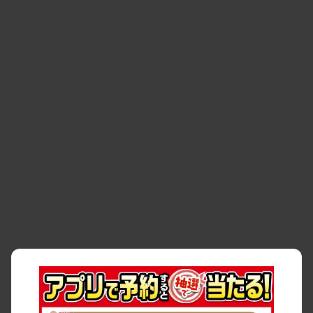
空間
・
お客様の声
・
お客様大賞
・
よくある質問
・
お問い合わせ
・
予約キャンセル・
・
保険・補償
変更
・
事故・故障
・
交通違反
・
サイトマップ
・
貸渡約款
・
利用規約