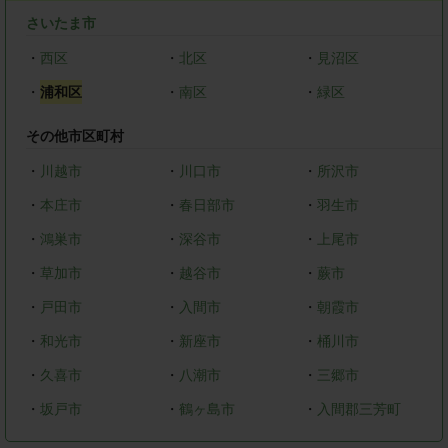
さいたま市
・
西区
・
北区
・
見沼区
・
浦和区
・
南区
・
緑区
その他市区町村
・
川越市
・
川口市
・
所沢市
・
本庄市
・
春日部市
・
羽生市
・
鴻巣市
・
深谷市
・
上尾市
・
草加市
・
越谷市
・
蕨市
・
戸田市
・
入間市
・
朝霞市
・
和光市
・
新座市
・
桶川市
・
久喜市
・
八潮市
・
三郷市
・
坂戸市
・
鶴ヶ島市
・
入間郡三芳町