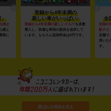
登録から4年未満の
潔」
新しい車がいっぱい♪
全
点検
と
登録から4年未満の新しいクルマ
を多数
全国47
心感と
導入し、快適な車両の提供を追求して
駅チカ
環境に
います。もちろん追加料金は0円です。
店舗で
用いた
す。
選ばれる理由を見る