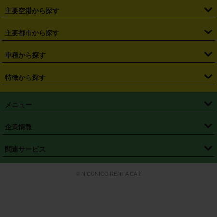
・
福島県
・
東京都
・
神奈川県
・
埼玉県
・
千葉県
・
茨城県
・
札幌駅
・
仙台駅
・
新宿駅
・
池袋駅
・
渋谷駅
・
東京駅
主要空港から探す
・
栃木県
・
群馬県
・
山梨県
・
愛知県
・
静岡県
・
岐阜県
・
横浜駅
・
川崎駅
・
大宮駅
・
西船橋駅
・
柏駅
・
名古屋駅
・
新千歳空港
・
仙台空港
主要都市から探す
・
長野県
・
新潟県
・
富山県
・
石川県
・
福井県
・
大阪府
・
大阪駅
・
難波駅
・
三宮駅
・
京都駅
・
広島駅
・
博多駅
・
成田空港
・
羽田空港
・
兵庫県
・
京都府
・
滋賀県
・
和歌山県
・
奈良県
・
三重県
・
札幌市
・
仙台市
車種から探す
・
熊本駅
・
那覇空港駅
・
中部国際空港セントレア
・
関西国際空港
・
鳥取県
・
島根県
・
岡山県
・
広島県
・
山口県
・
徳島県
・
千葉市
・
さいたま市
・
軽自動車
・
コンパクトカー
・
ステーションワゴン・セダン
特徴から探す
・
大阪国際空港（伊丹空港）
・
神戸空港
・
香川県
・
愛媛県
・
高知県
・
福岡県
・
佐賀県
・
長崎県
・
横浜市
・
川崎市
・
ミニバン・ワンボックス
・
高級ミニバン・ワンボックス
・
SUV
・
岡山空港
・
徳島空港
・
ハイブリッド
・
宅配レンタカー
・
ETCカードレンタル
・
熊本県
・
大分県
・
宮崎県
・
鹿児島県
・
沖縄県
・
相模原市
・
新潟市
メニュー
・
軽トラック・商用バン
・
福岡空港
・
鹿児島空港
・
長期レンタル
・
深夜時間帯レンタル
・
免責補償プラス
・
静岡市
・
浜松市
・
・
トラック・バン
トップページ
・
はじめての方へ
・
ご利用案内
(タウンエースバン、ライトエースバン等)
企業情報
・
那覇空港
・
パーフェクト補償
・
スタッドレスタイヤ
・
直前予約
・
名古屋市
・
京都市
・
・
トラック・バン
ベストレート保証
・
予約から返却まで
・
・
店舗オリジナル
利用シーン別ガイ
(ハイエースバン・キャラバン等)
・
・
ニコパス(アプリ)
会社概要
・
ニュース
・
国際運転免許証
・
フランチャイズ募集
・
営業時間外返却サービス
・
個人情報保護
関連サービス
・
大阪市
・
堺市
ド
・
・
レッカー搬送サービス
カスタマーハラスメントに対する基本方針
・
神戸市
・
岡山市
・
・
車種・料金
カーリースなら「定額ニコノリパック」
・
店舗を探す
・
キャンペーン
© NICONICO RENT A CAR
・
特定商取引法に基づく表記
・
旅行業約款
・
広島市
・
北九州市
・
・
会員特典
超短期カーリースの「ニコリース」
・
選ばれる理由
・
安心・安全への取
り組み
・
福岡市
・
熊本市
・
清潔・快適な車内
・
徹底した車両点検
・
新しいクルマ