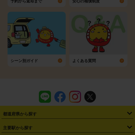
予約から返却まで
安心の補償制度
シーン別ガイド
よくある質問
都道府県から探す
・
北海道
・
青森県
・
岩手県
・
宮城県
・
秋田県
・
山形県
主要駅から探す