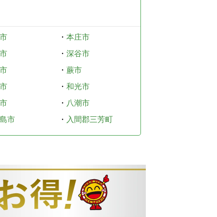
市
・
本庄市
市
・
深谷市
市
・
蕨市
市
・
和光市
市
・
八潮市
島市
・
入間郡三芳町