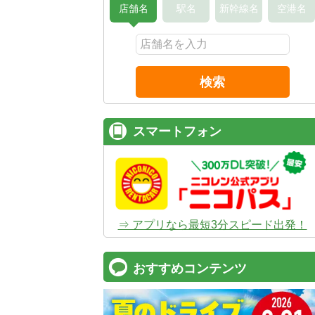
店舗名
駅名
新幹線名
空港名
検索
スマートフォン
⇒ アプリなら最短3分スピード出発！
おすすめコンテンツ