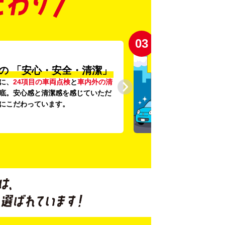
03
の
「安心・安全・清潔」
に、
24項目の車両点検
と
車内外の清
底。安心感と清潔感を感じていただ
にこだわっています。