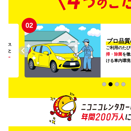
02
円〜
プロ品質
リンス
ご利用のたび
ること
掃・除菌
を徹
う
リー
ける車内環境