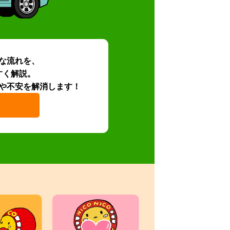
な流れを、
すく解説。
や不安を解消します！