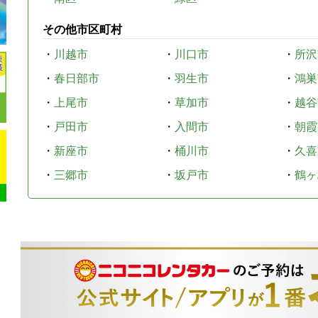
その他市区町村
・
川越市
・
川口市
・
所沢
・
春日部市
・
羽生市
・
鴻巣
・
上尾市
・
草加市
・
越谷
・
戸田市
・
入間市
・
朝霞
・
新座市
・
桶川市
・
久喜
・
三郷市
・
坂戸市
・
鶴ヶ